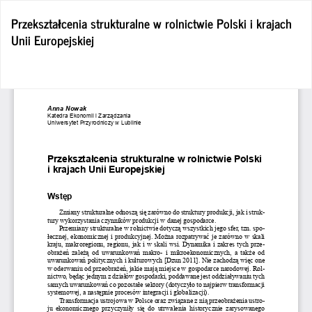
Wróć
Przekształcenia strukturalne w rolnictwie Polski i krajach
do
Unii Europejskiej
szczegółów
artykułu
Po
Po
P