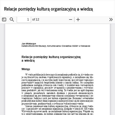
Wróć
Po
Relacje pomiędzy kulturą organizacyjną a wiedzą
Po
do
P
szczegółów
artykułu