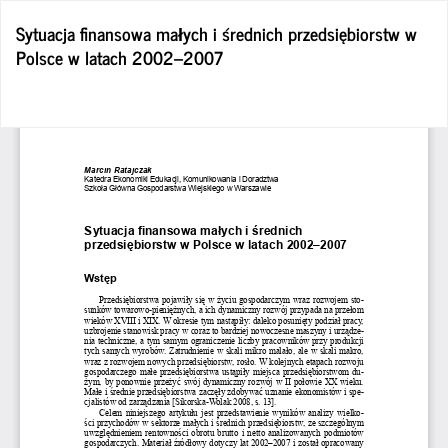
Wróć
Sytuacja finansowa małych i średnich przedsiębiorstw w
do
Polsce w latach 2002–2007
szczegółów
artykułu
Po
Po
P