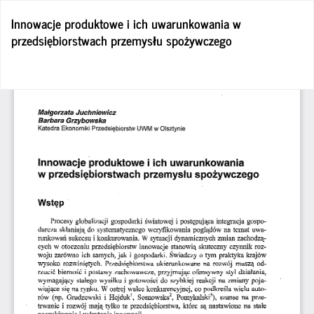
Wróć
Innowacje produktowe i ich uwarunkowania w
do
przedsiębiorstwach przemysłu spożywczego
szczegółów
artykułu
Po
Po
P