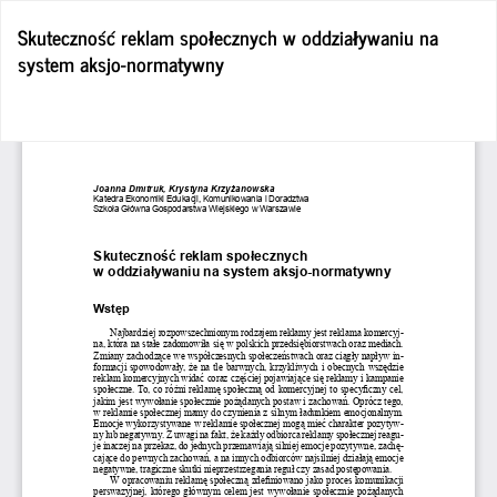
Wróć
Skuteczność reklam społecznych w oddziaływaniu na
do
system aksjo-normatywny
szczegółów
artykułu
Po
Po
P