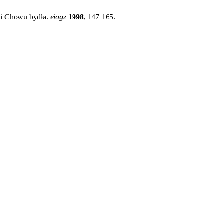
ji Chowu bydła.
eiogz
1998
, 147-165.