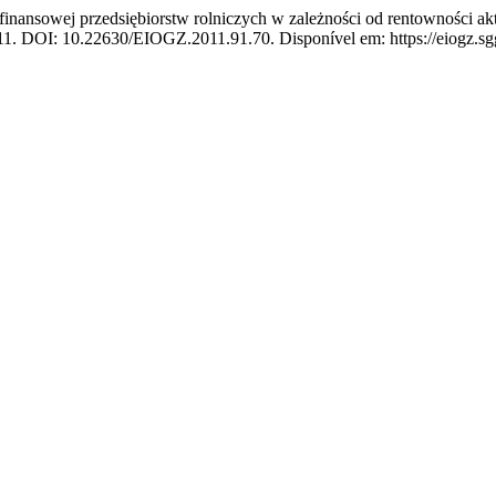
ansowej przedsiębiorstw rolniczych w zależności od rentowności a
011. DOI: 10.22630/EIOGZ.2011.91.70. Disponível em: https://eiogz.sgg