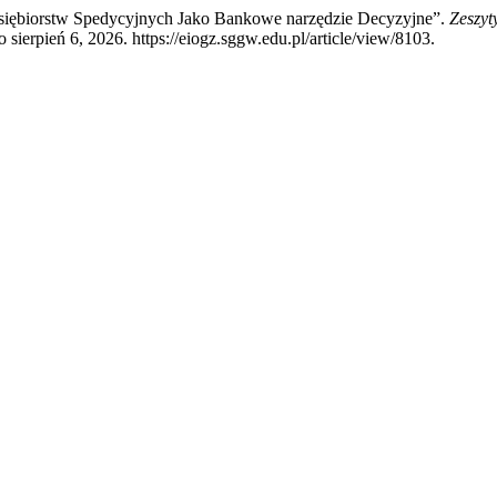
edsiębiorstw Spedycyjnych Jako Bankowe narzędzie Decyzyjne”.
Zeszy
sierpień 6, 2026. https://eiogz.sggw.edu.pl/article/view/8103.