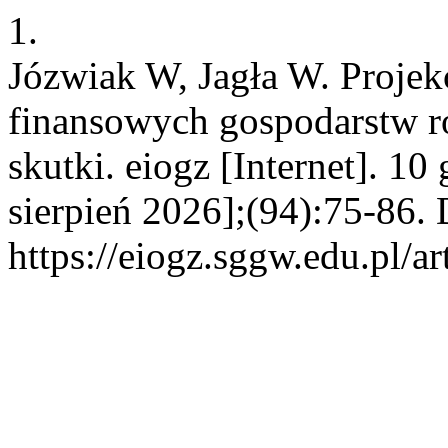
1.
Józwiak W, Jagła W. Projek
finansowych gospodarstw ro
skutki. eiogz [Internet]. 1
sierpień 2026];(94):75-86. 
https://eiogz.sggw.edu.pl/a