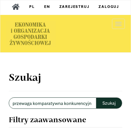
Main
PL
EN
ZAREJESTRUJ
ZALOGUJ
Navigation
Main
Content
Togg
Sidebar
navi
Szukaj
Wyszukaj
w
artykułach
Filtry zaawansowane