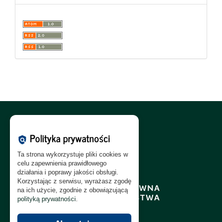
Polityka Cookies:
PL
|
EN
Polityka prywatności
policy
Polityka Prywatności:
PL
|
EN
Ta strona wykorzystuje pliki cookies w
Polityka RODO:
PL
|
EN
celu zapewnienia prawidłowego
działania i poprawy jakości obsługi.
Korzystając z serwisu, wyrażasz zgodę
na ich użycie, zgodnie z obowiązującą
polityką prywatności
.