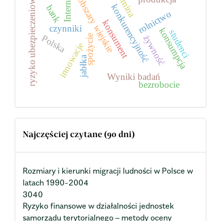
Gmina
Internet
ryzyko ubezpieczeniowe
obszary wiejskie
konkurencyjność
bank
rolnictwo
konsument
czynniki
konsumpcja
studenci
Polska
spożycie
żywność
innowacje
jabłka
Wyniki badań
bezrobocie
Najczęściej czytane (90 dni)
Rozmiary i kierunki migracji ludności w Polsce w
latach 1990-2004
3040
Ryzyko finansowe w działalności jednostek
samorządu terytorialnego – metody oceny