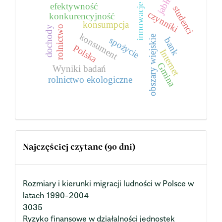
jabłka
efektywność
innowacje
studenci
czynniki
konkurencyjność
konsumpcja
rolnictwo
dochody
konsument
obszary wiejskie
spożycie
bank
Polska
Internet
Gmina
Wyniki badań
rolnictwo ekologiczne
Najczęściej czytane (90 dni)
Rozmiary i kierunki migracji ludności w Polsce w
latach 1990-2004
3035
Ryzyko finansowe w działalności jednostek