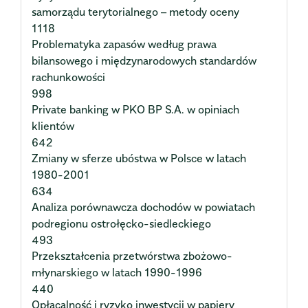
samorządu terytorialnego – metody oceny
1118
Problematyka zapasów według prawa
bilansowego i międzynarodowych standardów
rachunkowości
998
Private banking w PKO BP S.A. w opiniach
klientów
642
Zmiany w sferze ubóstwa w Polsce w latach
1980-2001
634
Analiza porównawcza dochodów w powiatach
podregionu ostrołęcko-siedleckiego
493
Przekształcenia przetwórstwa zbożowo-
młynarskiego w latach 1990-1996
440
Opłacalność i ryzyko inwestycji w papiery