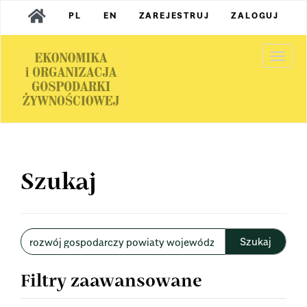
Main
PL
EN
ZAREJESTRUJ
ZALOGUJ
Navigation
Main
Content
Togg
Sidebar
navi
Szukaj
Wyszukaj
w
artykułach
Filtry zaawansowane