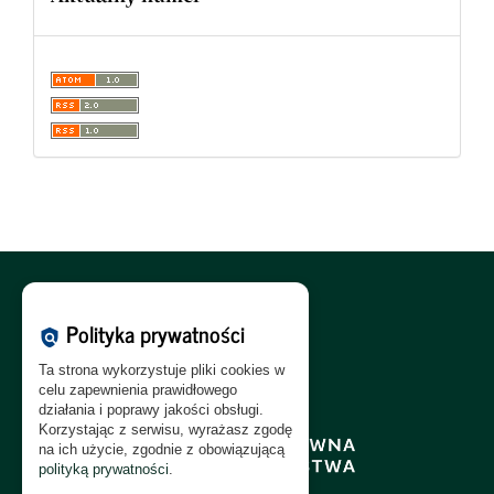
Polityka Cookies:
PL
|
EN
Polityka prywatności
policy
Polityka Prywatności:
PL
|
EN
Ta strona wykorzystuje pliki cookies w
Polityka RODO:
PL
|
EN
celu zapewnienia prawidłowego
działania i poprawy jakości obsługi.
Korzystając z serwisu, wyrażasz zgodę
na ich użycie, zgodnie z obowiązującą
polityką prywatności
.