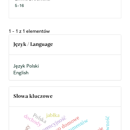
5-16
1 - 1 z 1 elementów
Język / Language
Język Polski
English
Słowa kluczowe
Polska
jabłka
dochody
konkurencyjność
efektywność