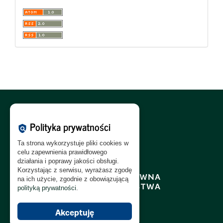
Polityka Cookies:
PL
|
EN
Polityka prywatności
policy
Polityka Prywatności:
PL
|
EN
Ta strona wykorzystuje pliki cookies w
Polityka RODO:
PL
|
EN
celu zapewnienia prawidłowego
działania i poprawy jakości obsługi.
Korzystając z serwisu, wyrażasz zgodę
na ich użycie, zgodnie z obowiązującą
polityką prywatności
.
Akceptuję