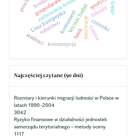
gospodarstwo domowe
zachowania konsumentów
powiaty
spożycie
Wyniki badań
Internet
Unia Europejska
konsument
innowacje
czynniki
rolnictwo
Gmina
bank
studenci
konsumpcja
Najczęściej czytane (90 dni)
Rozmiary i kierunki migracji ludności w Polsce w
latach 1990-2004
3042
Ryzyko finansowe w działalności jednostek
samorządu terytorialnego – metody oceny
1117