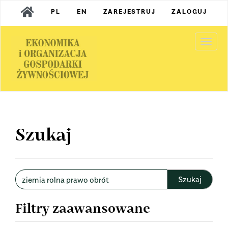
Main
PL
EN
ZAREJESTRUJ
ZALOGUJ
Navigation
Main
Content
Togg
Sidebar
navi
Szukaj
Wyszukaj
w
artykułach
Filtry zaawansowane