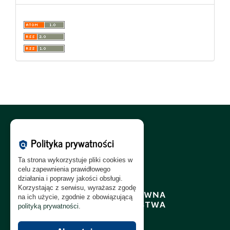
Polityka Cookies:
PL
|
EN
Polityka prywatności
policy
Polityka Prywatności:
PL
|
EN
Ta strona wykorzystuje pliki cookies w
Polityka RODO:
PL
|
EN
celu zapewnienia prawidłowego
działania i poprawy jakości obsługi.
Korzystając z serwisu, wyrażasz zgodę
na ich użycie, zgodnie z obowiązującą
polityką prywatności
.