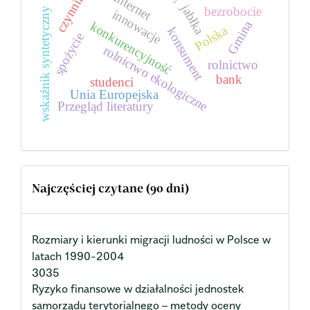
czynniki
Internet
jabłka
bezrobocie
wskaźnik syntetyczny
innowacje
Gmina
konkurencyjność
Polska
konsument
spożycie
rolnictwo ekologiczne
rolnictwo
bank
studenci
Unia Europejska
Przegląd literatury
Najczęściej czytane (90 dni)
Rozmiary i kierunki migracji ludności w Polsce w
latach 1990-2004
3035
Ryzyko finansowe w działalności jednostek
samorządu terytorialnego – metody oceny