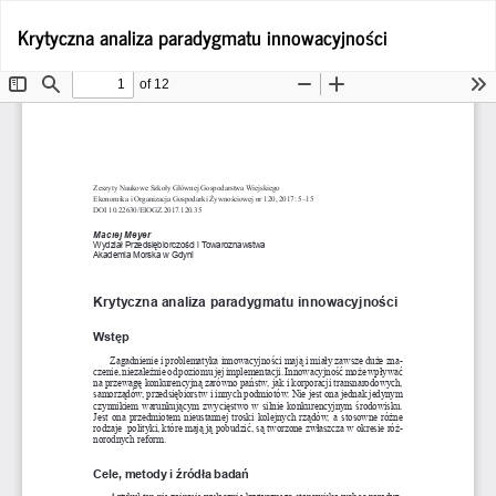
Wróć
Po
Krytyczna analiza paradygmatu innowacyjności
Po
do
P
szczegółów
artykułu