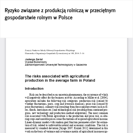
Wróć
Ryzyko związane z produkcją rolniczą w przeciętnym
do
gospodarstwie rolnym w Polsce
szczegółów
artykułu
Po
Po
P