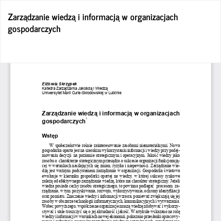
Wróć
Zarządzanie wiedzą i informacją w organizacjach
do
gospodarczych
szczegółów
artykułu
Po
Po
P