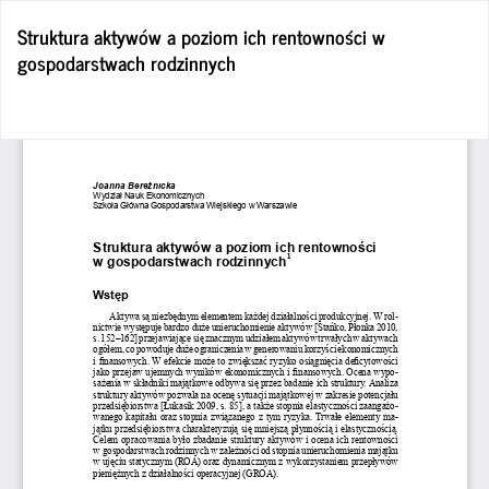
Wróć
Struktura aktywów a poziom ich rentowności w
do
gospodarstwach rodzinnych
szczegółów
artykułu
Po
Po
P