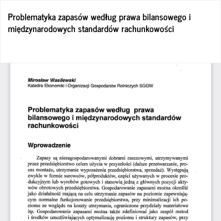
Wróć
Problematyka zapasów według prawa bilansowego i
do
międzynarodowych standardów rachunkowości
szczegółów
artykułu
Po
Po
P