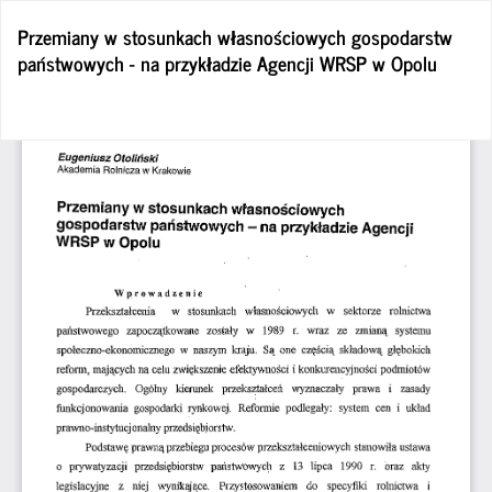
Wróć
Przemiany w stosunkach własnościowych gospodarstw
do
państwowych - na przykładzie Agencji WRSP w Opolu
szczegółów
artykułu
Po
Po
P