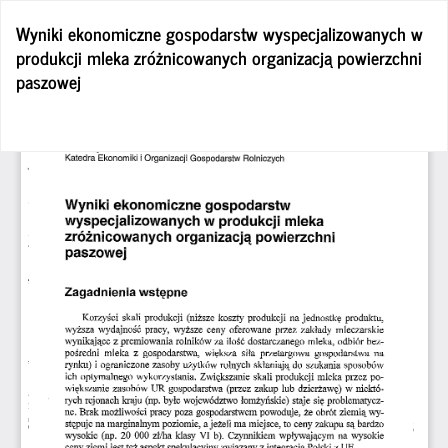
Wróć
Wyniki ekonomiczne gospodarstw wyspecjalizowanych w
do
produkcji mleka zróżnicowanych organizacją powierzchni
szczegółów
paszowej
artykułu
Po
Po
P