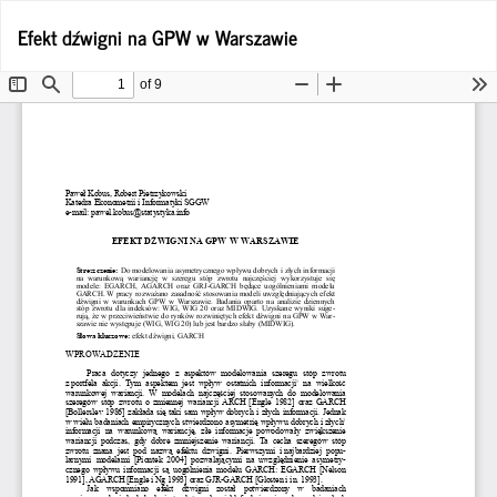
Wróć
Po
Efekt dźwigni na GPW w Warszawie
Po
do
P
szczegółów
artykułu