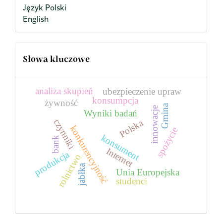
Język Polski
English
Słowa kluczowe
analiza skupień
ubezpieczenie upraw
konsumpcja
żywność
Gmina
innowacje
Wyniki badań
czynniki
Polska
konkurencyjność
spożycie
konsument
bank
Internet
produkcja
rolnictwo
jabłka
Unia Europejska
studenci