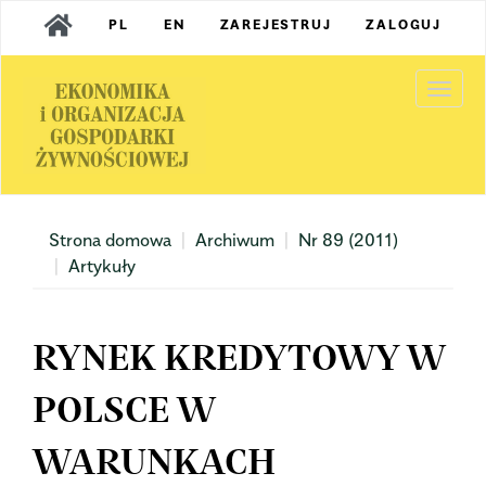
Main
PL
EN
ZAREJESTRUJ
ZALOGUJ
Navigation
Main
Content
Togg
Sidebar
navi
Strona domowa
Archiwum
Nr 89 (2011)
Artykuły
RYNEK KREDYTOWY W
POLSCE W
WARUNKACH