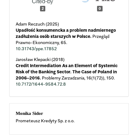
2
0
Adam Reczuch (2025)
Upadłość konsumencka a problem nadmiernego
zadłużenia osób starszych w Polsce.
Przegląd
Prawno-Ekonomiczny,
65.
10.31743/ppe.17852
Jarosław Klepacki (2018)
Credit Intermediation As an Element of Systemic
Risk of the Banking Sector. The Case of Poland in
2006–2016.
Problemy Zarzadzania,
16
(1(72)),
150.
10.7172/1644-9584.72.8
Main
Monika Sidor
Prometeusz Kredyty Sp. z o.o.
Article