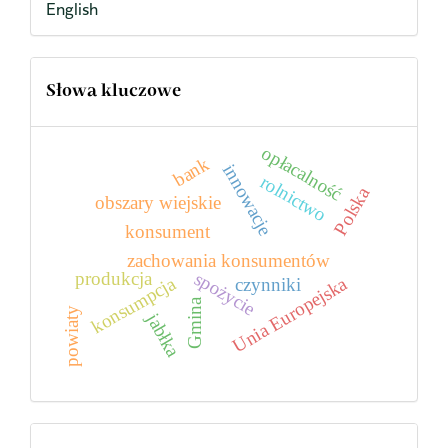
English
Słowa kluczowe
opłacalność
bank
innowacje
rolnictwo
Polska
obszary wiejskie
konsument
zachowania konsumentów
produkcja
spożycie
konsumpcja
Unia Europejska
czynniki
Gmina
powiaty
jabłka