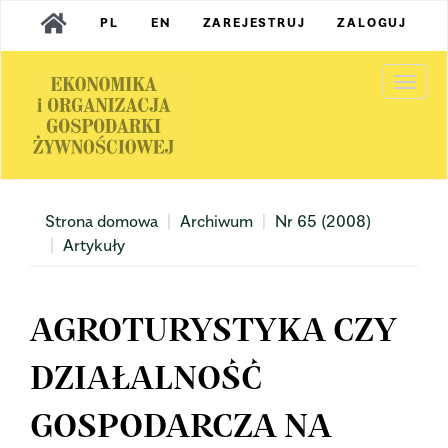
Main
PL
EN
ZAREJESTRUJ
ZALOGUJ
Navigation
Main
Content
Togg
Sidebar
navi
Strona domowa
Archiwum
Nr 65 (2008)
Artykuły
AGROTURYSTYKA CZY
DZIAŁALNOŚĆ
GOSPODARCZA NA