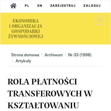
Main
PL
EN
ZAREJESTRUJ
ZALOGUJ
Navigation
Main
Content
Togg
Sidebar
navi
Strona domowa
Archiwum
Nr 33 (1998)
Artykuły
ROLA PŁATNOŚCI
TRANSFEROWYCH W
KSZTAŁTOWANIU