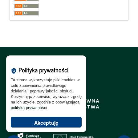
Polityka Cookies:
PL
|
EN
Polityka prywatności
policy
Polityka Prywatności:
PL
|
EN
Ta strona wykorzystuje pliki cookies w
Polityka RODO:
PL
|
EN
celu zapewnienia prawidłowego
działania i poprawy jakości obsługi.
Korzystając z serwisu, wyrażasz zgodę
na ich użycie, zgodnie z obowiązującą
polityką prywatności
.
Akceptuję