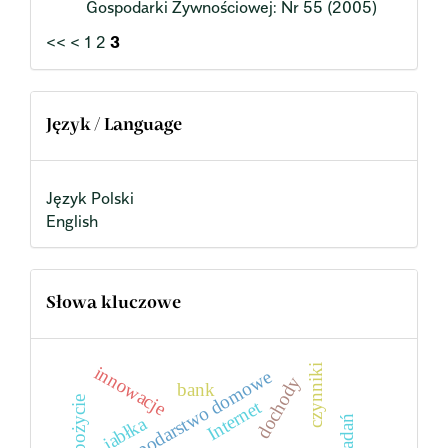
Gospodarki Żywnościowej: Nr 55 (2005)
<<
<
1
2
3
Język / Language
Język Polski
English
Słowa kluczowe
innowacje
czynniki
gospodarstwo domowe
dochody
bank
spożycie
Internet
jabłka