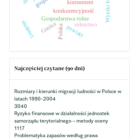
Wyniki badań
konsument
konkurencyjność
Gospodarstwa rolne
studenci
Gmina
rolnictwo
powiaty
Polska
Najczęściej czytane (90 dni)
Rozmiary i kierunki migracji ludności w Polsce w
latach 1990-2004
3040
Ryzyko finansowe w działalności jednostek
samorządu terytorialnego – metody oceny
1117
Problematyka zapasów według prawa