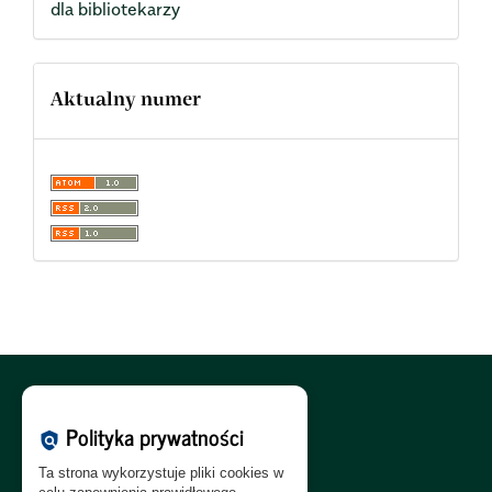
dla bibliotekarzy
Aktualny numer
Polityka Cookies:
PL
|
EN
Polityka prywatności
policy
Polityka Prywatności:
PL
|
EN
Ta strona wykorzystuje pliki cookies w
Polityka RODO:
PL
|
EN