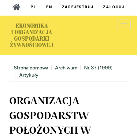
Main
PL
EN
ZAREJESTRUJ
ZALOGUJ
Navigation
Main
Content
Togg
Sidebar
navi
Strona domowa
Archiwum
Nr 37 (1999)
Artykuły
ORGANIZACJA
GOSPODARSTW
POŁOŻONYCH W