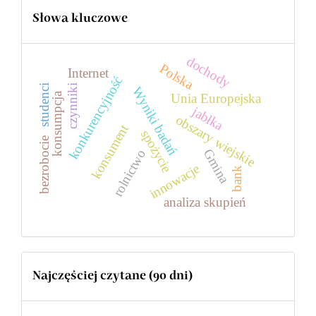
Słowa kluczowe
dochody
Polska
Internet
konkurencyjność
czynniki
studenci
Wyniki badań
konsumpcja
Unia Europejska
jabłka
obszary wiejskie
konsument
spożycie
bezrobocie
Gmina
rolnictwo
innowacje
bank
analiza skupień
Najczęściej czytane (90 dni)