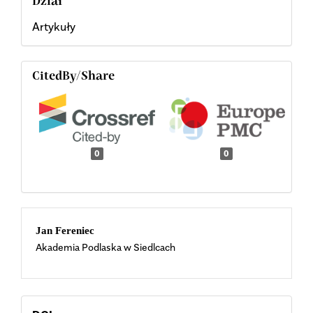
Dział
Artykuły
CitedBy/Share
0
0
Main
Jan Fereniec
Akademia Podlaska w Siedlcach
Article
Content