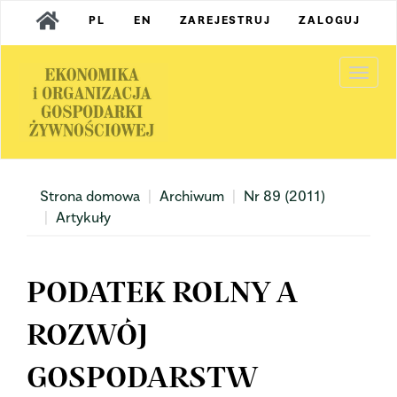
Main
PL
EN
ZAREJESTRUJ
ZALOGUJ
Navigation
Main
Content
Togg
Sidebar
navi
Strona domowa
Archiwum
Nr 89 (2011)
Artykuły
PODATEK ROLNY A
ROZWÓJ
GOSPODARSTW