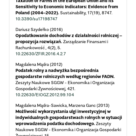
Taxation of Farms in the European Union and Its
Sensitivity to Economic Indicators: Evidence from
Poland (2004–2022).
Sustainability,
17
(19),
8747.
10.3390/su17198747
Dariusz Szydełko (2016)
Opodatkowanie dochodów z działalności rolniczej –
propozycja rozwiązań.
Zarządzanie Finansami i
Rachunkowość ,
4
(2),
5.
10.22630/ZFIR.2016.4.2.7
Magdalena Mądra (2012)
Podatek rolny a nadwyżka bezpośrednia
gospodarstw rolniczych według regionów FADN.
Zeszyty Naukowe SGGW - Ekonomika i Organizacja
Gospodarki Żywnościowej,
421.
10.22630/EIOGZ.2012.99.104
Magdalena Mądra-Sawicka, Marzena Ganc (2013)
Możliwość wykorzystania ulgi inwestycyjnej w
indywidualnych gospodarstwach rolnych w sytuacji
wprowadzenia podatku dochodowego.
Zeszyty
Naukowe SGGW - Ekonomika i Organizacja Gospodarki
Żywnościowej,
15.