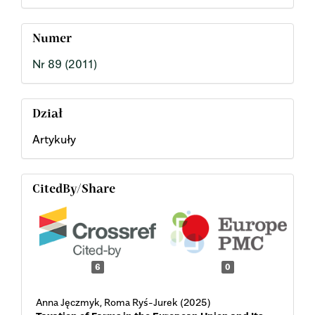
Numer
Nr 89 (2011)
Dział
Artykuły
CitedBy/Share
6
0
Anna Jęczmyk, Roma Ryś-Jurek (2025)