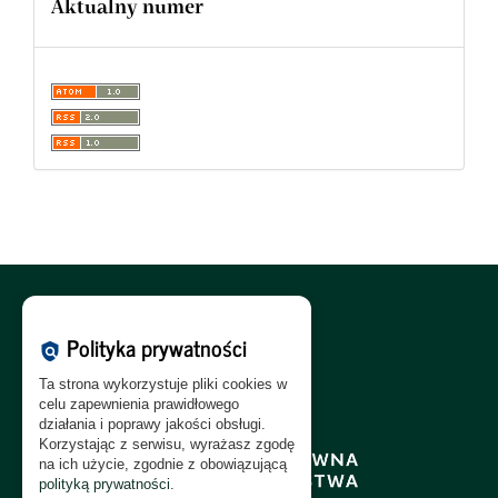
Aktualny numer
Polityka Cookies:
PL
|
EN
Polityka prywatności
policy
Polityka Prywatności:
PL
|
EN
Ta strona wykorzystuje pliki cookies w
Polityka RODO:
PL
|
EN
celu zapewnienia prawidłowego
działania i poprawy jakości obsługi.
Korzystając z serwisu, wyrażasz zgodę
na ich użycie, zgodnie z obowiązującą
polityką prywatności
.