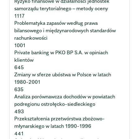
Ryzyko finansowe w działalności jednostek
samorządu terytorialnego – metody oceny
1117
Problematyka zapasów według prawa
bilansowego i międzynarodowych standardów
rachunkowości
1001
Private banking w PKO BP S.A. w opiniach
klientów
645
Zmiany w sferze ubóstwa w Polsce w latach
1980-2001
635
Analiza porównawcza dochodów w powiatach
podregionu ostrołęcko-siedleckiego
493
Przekształcenia przetwórstwa zbożowo-
młynarskiego w latach 1990-1996
441