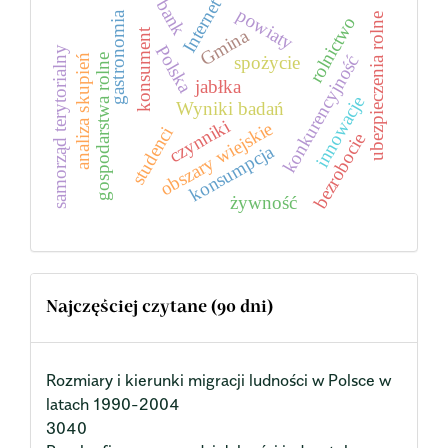
Internet
bank
powiaty
gastronomia
ubezpieczenia rolne
rolnictwo
Gmina
konsument
Polska
samorząd terytorialny
konkurencyjność
gospodarstwa rolne
spożycie
analiza skupień
jabłka
innowacje
Wyniki badań
czynniki
obszary wiejskie
studenci
bezrobocie
konsumpcja
żywność
Najczęściej czytane (90 dni)
Rozmiary i kierunki migracji ludności w Polsce w
latach 1990-2004
3040