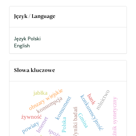
Język / Language
Język Polski
English
Słowa kluczowe
obszary wiejskie
rolnictwo
jabłka
bank
konkurencyjność
konsumpcja
konsument
wskaźnik syntetyczny
Wyniki badań
Gmina
żywność
Internet
Polska
powiaty
spożycie