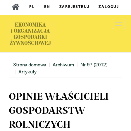
Main
PL
EN
ZAREJESTRUJ
ZALOGUJ
Navigation
Main
Content
Togg
Sidebar
navi
Strona domowa
Archiwum
Nr 97 (2012)
Artykuły
OPINIE WŁAŚCICIELI
GOSPODARSTW
ROLNICZYCH