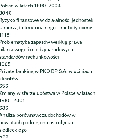
Polsce w latach 1990-2004
3046
Ryzyko finansowe w działalności jednostek
samorządu terytorialnego – metody oceny
1118
Problematyka zapasów według prawa
bilansowego i międzynarodowych
standardów rachunkowości
1005
Private banking w PKO BP S.A. w opiniach
klientów
656
Zmiany w sferze ubóstwa w Polsce w latach
1980-2001
636
Analiza porównawcza dochodów w
powiatach podregionu ostrołęcko-
siedleckiego
492