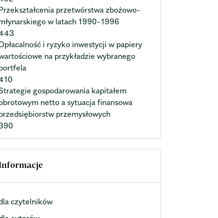
Przekształcenia przetwórstwa zbożowo-
młynarskiego w latach 1990-1996
443
Opłacalność i ryzyko inwestycji w papiery
wartościowe na przykładzie wybranego
portfela
410
Strategie gospodarowania kapitałem
obrotowym netto a sytuacja finansowa
przedsiębiorstw przemysłowych
390
Informacje
dla czytelników
dla autorów