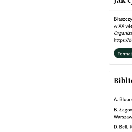
Jak 
Deta
Błaszczy
w XX wi
Organiz
https:/
Forma
Bibli
A. Bloom
B. Łagow
Warszaw
D. Bell,