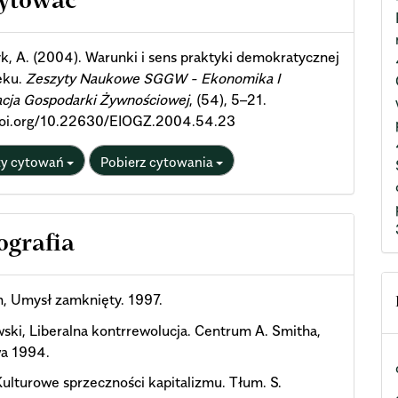
cytować
ils
k, A. (2004). Warunki i sens praktyki demokratycznej
eku.
Zeszyty Naukowe SGGW - Ekonomika I
acja Gospodarki Żywnościowej
, (54), 5–21.
/doi.org/10.22630/EIOGZ.2004.54.23
ty cytowań
Pobierz cytowania
ografia
, Umysł zamknięty. 1997.
ski, Liberalna kontrrewolucja. Centrum A. Smitha,
a 1994.
 Kulturowe sprzeczności kapitalizmu. Tłum. S.