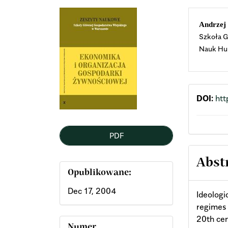
Article
Mai
Andrzej
Szkoła G
Sidebar
Arti
Nauk Hu
Cont
DOI:
htt
PDF
Abst
Opublikowane:
Dec 17, 2004
Ideologic
regimes 
20th cen
Numer