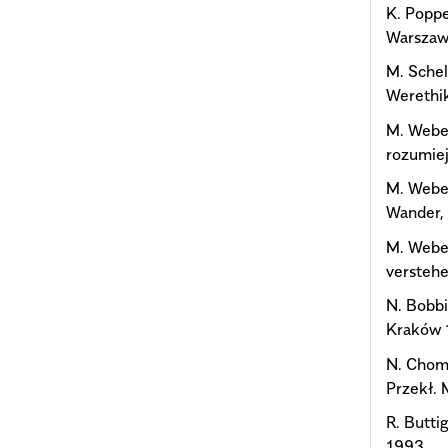
K. Poppe
Warszaw
M. Schel
Werethik
M. Weber
rozumiej
M. Weber
Wander,
M. Weber
verstehe
N. Bobbi
Kraków 
N. Choms
Przekł. 
R. Butti
1993.