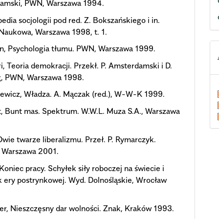
amski, PWN, Warszawa 1994.
edia socjologii pod red. Z. Bokszańskiego i in.
Naukowa, Warszawa 1998, t. 1.
on, Psychologia tłumu. PWN, Warszawa 1999.
ri, Teoria demokracji. Przekł. P. Amsterdamski i D.
g, PWN, Warszawa 1998.
iewicz, Władza. A. Mączak (red.), W-W-K 1999.
t, Bunt mas. Spektrum. W.W.L. Muza S.A., Warszawa
 Dwie twarze liberalizmu. Przeł. P. Rymarczyk.
, Warszawa 2001.
, Koniec pracy. Schyłek siły roboczej na świecie i
 ery postrynkowej. Wyd. Dolnośląskie, Wrocław
ner, Nieszczęsny dar wolności. Znak, Kraków 1993.