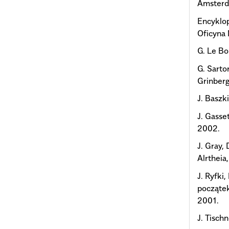
Amsterd
Encyklop
Oficyna 
G. Le B
G. Sarto
Grinber
J. Baszk
J. Gasse
2002.
J. Gray,
Alrtheia
J. Ryfki
początek
2001.
J. Tisch