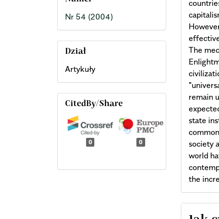
countrie
capitalis
Nr 54 (2004)
However,
effectiv
The mech
Dział
Enlightm
Artykuły
civiliza
"univers
remain u
CitedBy/Share
expected
state in
common w
0
0
society 
world ha
contempo
the incr
Arti