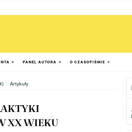
ENTA
PANEL AUTORA
O CZASOPIŚMIE
4)
Artykuły
RAKTYKI
W XX WIEKU