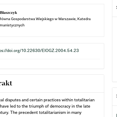
n
 Błaszczyk
łówna Gospodarstwa Wiejskiego w Warszawie, Katedra
cle
manistycznych
ent
ps://doi.org/10.22630/EIOGZ.2004.54.23
rakt
al disputes and certain practices within totalitarian
have led to the triumph of democracy in the late
tury. The precedent totalitarianism in many