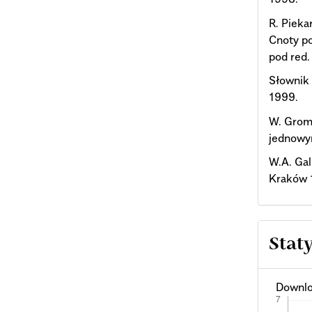
R. Pieka
Cnoty po
pod red.
Słownik 
1999.
W. Grom
jednowy
W.A. Gal
Kraków 
Stat
Downlo