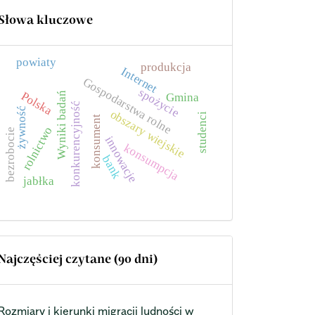
Słowa kluczowe
powiaty
produkcja
Internet
Gospodarstwa rolne
spożycie
Polska
Wyniki badań
Gmina
konkurencyjność
żywność
obszary wiejskie
studenci
konsument
rolnictwo
bezrobocie
innowacje
konsumpcja
bank
jabłka
Najczęściej czytane (90 dni)
Rozmiary i kierunki migracji ludności w