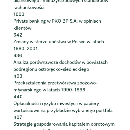
bilansowego i międzynarodowych standardów
rachunkowości
1000
Private banking w PKO BP S.A. w opiniach
klientów
642
Zmiany w sferze ubóstwa w Polsce w latach
1980-2001
636
Analiza porównawcza dochodów w powiatach
podregionu ostrołęcko-siedleckiego
493
Przekształcenia przetwórstwa zbożowo-
młynarskiego w latach 1990-1996
440
Opłacalność i ryzyko inwestycji w papiery
wartościowe na przykładzie wybranego portfela
407
Strategie gospodarowania kapitałem obrotowym