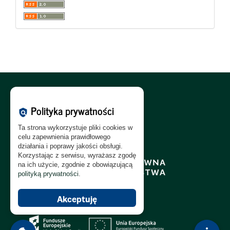
Polityka Cookies:
PL
|
EN
Polityka prywatności
policy
Polityka Prywatności:
PL
|
EN
Ta strona wykorzystuje pliki cookies w
Polityka RODO:
PL
|
EN
celu zapewnienia prawidłowego
działania i poprawy jakości obsługi.
Korzystając z serwisu, wyrażasz zgodę
na ich użycie, zgodnie z obowiązującą
polityką prywatności
.
Akceptuję