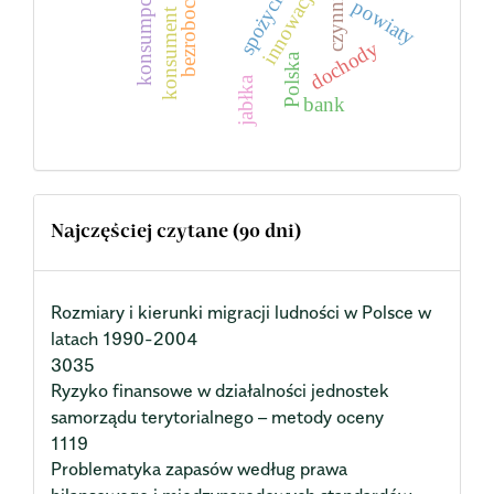
czynniki
innowacje
konsumpcja
spożycie
bezrobocie
powiaty
konsument
dochody
Polska
jabłka
bank
Najczęściej czytane (90 dni)
Rozmiary i kierunki migracji ludności w Polsce w
latach 1990-2004
3035
Ryzyko finansowe w działalności jednostek
samorządu terytorialnego – metody oceny
1119
Problematyka zapasów według prawa