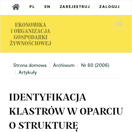
Main
PL
EN
ZAREJESTRUJ
ZALOGUJ
Navigation
Main
Content
Togg
Sidebar
navi
Strona domowa
Archiwum
Nr 60 (2006)
Artykuły
IDENTYFIKACJA
KLASTRÓW W OPARCIU
O STRUKTURĘ