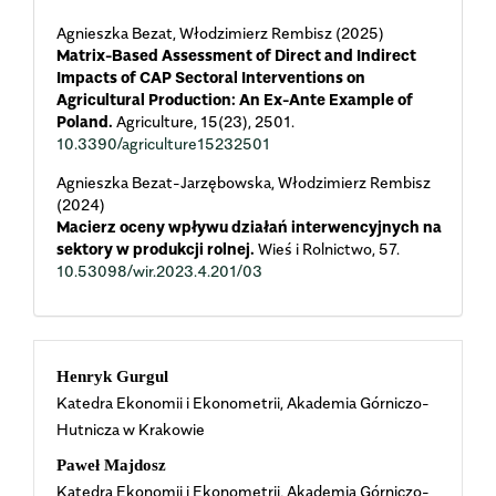
Agnieszka Bezat, Włodzimierz Rembisz (2025)
Matrix-Based Assessment of Direct and Indirect
Impacts of CAP Sectoral Interventions on
Agricultural Production: An Ex-Ante Example of
Poland.
Agriculture,
15
(23),
2501.
10.3390/agriculture15232501
Agnieszka Bezat-Jarzębowska, Włodzimierz Rembisz
(2024)
Macierz oceny wpływu działań interwencyjnych na
sektory w produkcji rolnej.
Wieś i Rolnictwo,
57.
10.53098/wir.2023.4.201/03
Main
Henryk Gurgul
Katedra Ekonomii i Ekonometrii, Akademia Górniczo-
Article
Hutnicza w Krakowie
Content
Paweł Majdosz
Katedra Ekonomii i Ekonometrii, Akademia Górniczo-