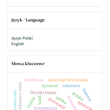
Język / Language
Język Polski
English
Słowa kluczowe
produkcja
samorząd terytorialny
gospodarstwa rolne
żywność
rolnictwo
Internet
Wyniki badań
Polska
jabłka
konsument
bank
Gmina
innowacje
spożycie
konsumpcja