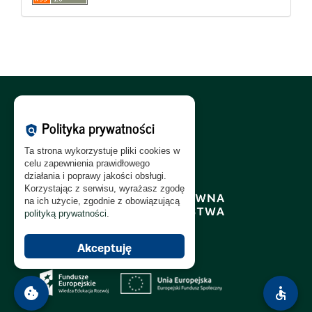
Polityka Cookies:
PL
|
EN
Polityka prywatności
policy
Polityka Prywatności:
PL
|
EN
Ta strona wykorzystuje pliki cookies w
Polityka RODO:
PL
|
EN
celu zapewnienia prawidłowego
działania i poprawy jakości obsługi.
Korzystając z serwisu, wyrażasz zgodę
na ich użycie, zgodnie z obowiązującą
polityką prywatności
.
Akceptuję
cookie
accessible