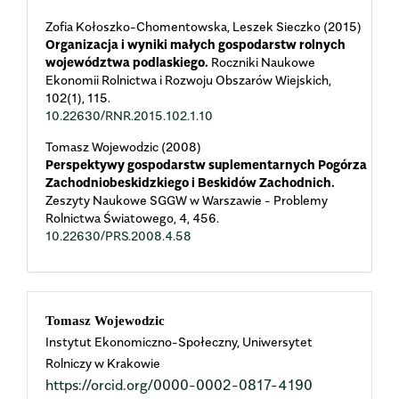
Zofia Kołoszko-Chomentowska, Leszek Sieczko (2015)
Organizacja i wyniki małych gospodarstw rolnych
województwa podlaskiego.
Roczniki Naukowe
Ekonomii Rolnictwa i Rozwoju Obszarów Wiejskich,
102
(1),
115.
10.22630/RNR.2015.102.1.10
Tomasz Wojewodzic (2008)
Perspektywy gospodarstw suplementarnych Pogórza
Zachodniobeskidzkiego i Beskidów Zachodnich.
Zeszyty Naukowe SGGW w Warszawie - Problemy
Rolnictwa Światowego,
4
,
456.
10.22630/PRS.2008.4.58
Main
Tomasz Wojewodzic
Instytut Ekonomiczno-Społeczny, Uniwersytet
Article
Rolniczy w Krakowie
https://orcid.org/0000-0002-0817-4190
Content