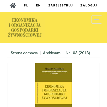
Main
PL
EN
ZAREJESTRUJ
ZALOGUJ
Navigation
Main
Content
Togg
Sidebar
navi
Strona domowa
Archiwum
Nr 103 (2013)