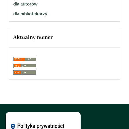
dla autorów
dla bibliotekarzy
Aktualny numer
Polityka Cookies:
PL
|
EN
Polityka prywatności
policy
Polityka Prywatności:
PL
|
EN