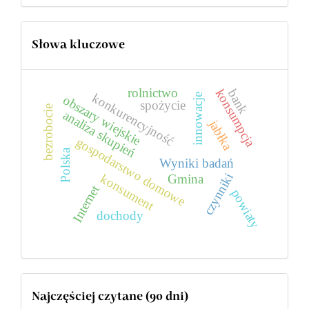
Słowa kluczowe
rolnictwo
konsumpcja
bank
konkurencyjność
innowacje
obszary wiejskie
spożycie
bezrobocie
analiza skupień
jabłka
gospodarstwo domowe
Polska
Wyniki badań
czynniki
konsument
Gmina
Internet
powiaty
dochody
Najczęściej czytane (90 dni)