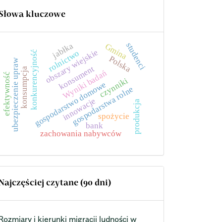
Słowa kluczowe
jabłka
studenci
Gmina
obszary wiejskie
rolnictwo
konkurencyjność
Polska
ubezpieczenie upraw
konsument
konsumpcja
Wyniki badań
efektywność
czynniki
gospodarstwo domowe
gospodarstwa rolne
innowacje
produkcja
spożycie
bank
zachowania nabywców
Najczęściej czytane (90 dni)
Rozmiary i kierunki migracji ludności w