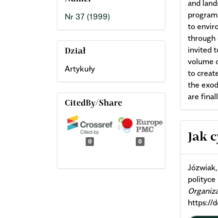
and land
programm
Nr 37 (1999)
to envir
through 
invited 
Dział
volume o
Artykuły
to creat
the exod
are fina
CitedBy/Share
Arti
Jak 
0
0
Deta
Józwiak,
polityce
Organiz
https:/