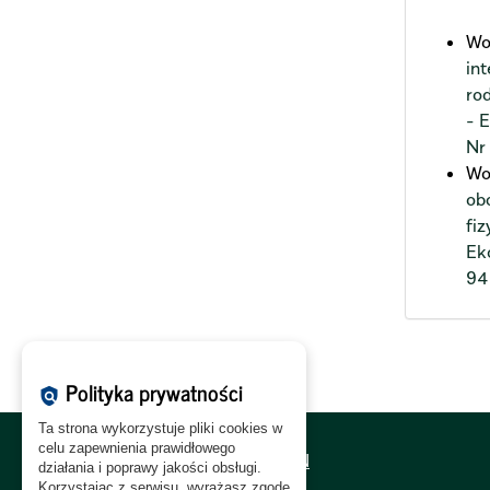
Wo
in
ro
- 
Nr
Wo
ob
fiz
Ek
94
Polityka prywatności
policy
Ta strona wykorzystuje pliki cookies w
celu zapewnienia prawidłowego
Polityka Cookies:
PL
|
EN
działania i poprawy jakości obsługi.
Korzystając z serwisu, wyrażasz zgodę