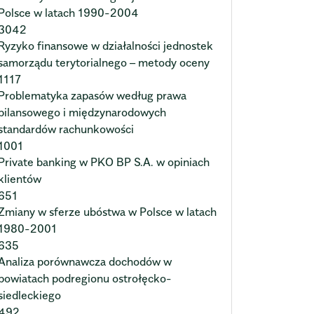
Polsce w latach 1990-2004
3042
Ryzyko finansowe w działalności jednostek
samorządu terytorialnego – metody oceny
1117
Problematyka zapasów według prawa
bilansowego i międzynarodowych
standardów rachunkowości
1001
Private banking w PKO BP S.A. w opiniach
klientów
651
Zmiany w sferze ubóstwa w Polsce w latach
1980-2001
635
Analiza porównawcza dochodów w
powiatach podregionu ostrołęcko-
siedleckiego
492