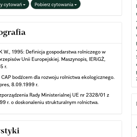
ty cytowań
Pobierz cytowania
ografia
W., 1995: Definicja gospodarstwa rolniczego w
przepisów Unii Europejskiej. Maszynopis, IERiGŻ,
5 r.
 CAP bodźcem dla rozwoju rolnictwa ekologicznego.
res, 8.09.1999 r.
zporządzenia Rady Ministerialnej UE nr 2328/01 z
99 r. o doskonaleniu strukturalnym rolnictwa.
ystyki