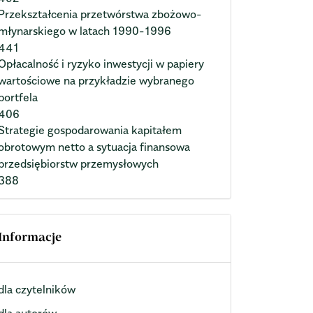
Przekształcenia przetwórstwa zbożowo-
młynarskiego w latach 1990-1996
441
Opłacalność i ryzyko inwestycji w papiery
wartościowe na przykładzie wybranego
portfela
406
Strategie gospodarowania kapitałem
obrotowym netto a sytuacja finansowa
przedsiębiorstw przemysłowych
388
Informacje
dla czytelników
dla autorów