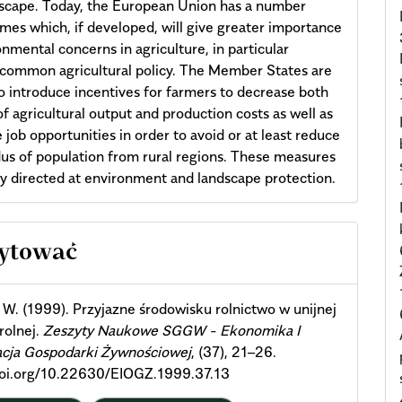
scape. Today, the European Union has a number
es which, if developed, will give greater importance
onmental concerns in agriculture, in particular
common agricultural policy. The Member States are
to introduce incentives for farmers to decrease both
f agricultural output and production costs as well as
e job opportunities in order to avoid or at least reduce
us of population from rural regions. These measures
lly directed at environment and landscape protection.
cle
cytować
ils
 W. (1999). Przyjazne środowisku rolnictwo w unijnej
 rolnej.
Zeszyty Naukowe SGGW - Ekonomika I
acja Gospodarki Żywnościowej
, (37), 21–26.
/doi.org/10.22630/EIOGZ.1999.37.13