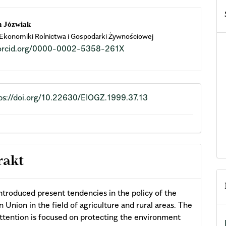
n
h Józwiak
 Ekonomiki Rolnictwa i Gospodarki Żywnościowej
cle
//orcid.org/0000-0002-5358-261X
ent
ps://doi.org/10.22630/EIOGZ.1999.37.13
rakt
ntroduced present tendencies in the policy of the
 Union in the field of agriculture and rural areas. The
attention is focused on protecting the environment