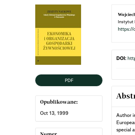
Article
Mai
Wojciec
Instytut
Sidebar
Arti
https:
Cont
DOI:
htt
PDF
Abst
Opublikowane:
Oct 13, 1999
Author i
European
special 
Numer