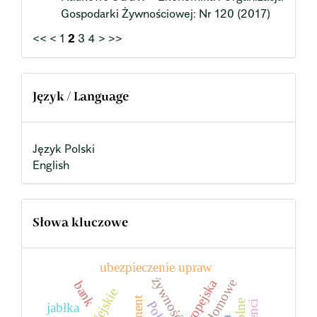
Gospodarki Żywnościowej: Nr 120 (2017)
<<
<
1
2
3
4
>
>>
Język / Language
Język Polski
English
Słowa kluczowe
ubezpieczenie upraw
żywność
bank
jabłka