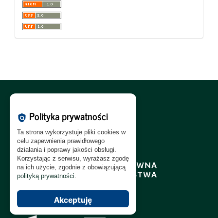
Polityka Cookies:
PL
|
EN
Polityka prywatności
policy
Polityka Prywatności:
PL
|
EN
Ta strona wykorzystuje pliki cookies w
Polityka RODO:
PL
|
EN
celu zapewnienia prawidłowego
działania i poprawy jakości obsługi.
Korzystając z serwisu, wyrażasz zgodę
na ich użycie, zgodnie z obowiązującą
polityką prywatności
.
Akceptuję