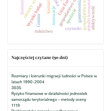
Unia Europejska
gospodarstwo domowe
obszary wiejskie
konsument
gospodarstwa rolne
Polska
młodzi konsumenci
gastronomia
Internet
Wyniki badań
efektywność
innowacje
spożycie
Gmina
czynniki
rolnictwo
Najczęściej czytane (90 dni)
Rozmiary i kierunki migracji ludności w Polsce w
latach 1990-2004
3035
Ryzyko finansowe w działalności jednostek
samorządu terytorialnego – metody oceny
1119