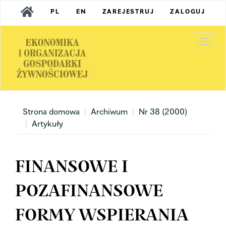
Main
PL
EN
ZAREJESTRUJ
ZALOGUJ
Navigation
Main
Content
Togg
Sidebar
navi
Strona domowa
Archiwum
Nr 38 (2000)
Artykuły
FINANSOWE I
POZAFINANSOWE
FORMY WSPIERANIA