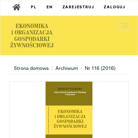
Main
PL
EN
ZAREJESTRUJ
ZALOGUJ
Navigation
Main
Content
Togg
Sidebar
navi
Strona domowa
Archiwum
Nr 116 (2016)