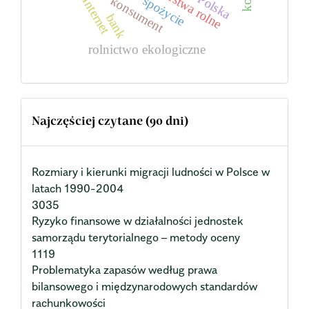
Polska
konsument
spożycie
Internet
bank
rolnictwo ekologiczne
Najczęściej czytane (90 dni)
Rozmiary i kierunki migracji ludności w Polsce w
latach 1990-2004
3035
Ryzyko finansowe w działalności jednostek
samorządu terytorialnego – metody oceny
1119
Problematyka zapasów według prawa
bilansowego i międzynarodowych standardów
rachunkowości