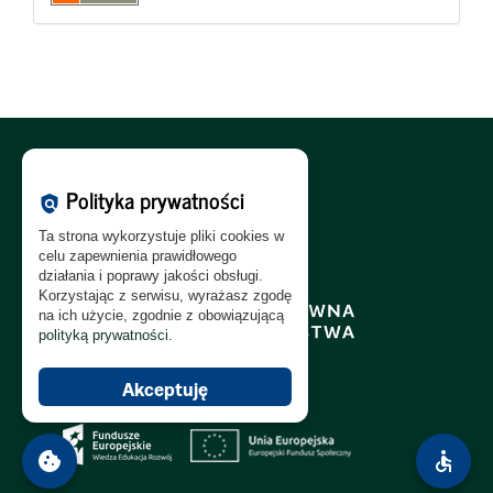
Polityka Cookies:
PL
|
EN
Polityka prywatności
policy
Polityka Prywatności:
PL
|
EN
Ta strona wykorzystuje pliki cookies w
Polityka RODO:
PL
|
EN
celu zapewnienia prawidłowego
działania i poprawy jakości obsługi.
Korzystając z serwisu, wyrażasz zgodę
na ich użycie, zgodnie z obowiązującą
polityką prywatności
.
Akceptuję
cookie
accessible