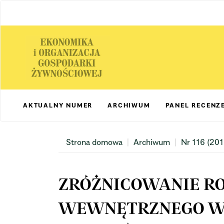
Main
Navigation
Main
Content
Sidebar
AKTUALNY NUMER
ARCHIWUM
PANEL RECENZ
Strona domowa
Archiwum
Nr 116 (201
ZRÓŻNICOWANIE R
WEWNĘTRZNEGO W