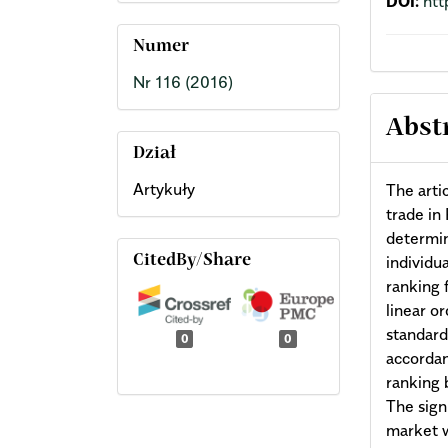
DOI:
htt
Numer
Nr 116 (2016)
Abst
Dział
Artykuły
The arti
trade in
determin
individu
CitedBy/Share
ranking 
linear o
standard
0
0
accordan
ranking 
The sign
market 