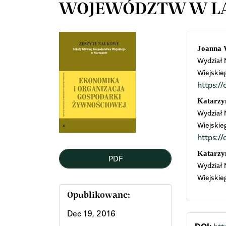
WOJEWÓDZTW W LAT
Article
Mai
Joanna 
Wydział
Sidebar
Arti
Wiejskie
https:
Cont
Katarzy
Wydział
Wiejskie
https:
Katarzy
PDF
Wydział
Wiejskie
Opublikowane:
Dec 19, 2016