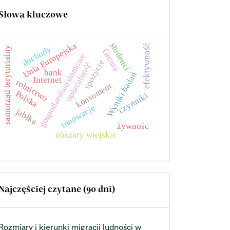
Słowa kluczowe
studenci
Unia Europejska
efektywność
dochody
samorząd terytorialny
Gmina
gospodarstwo domowe
spożycie
opłacalność
bank
Wyniki badań
Internet
rolnictwo
konsument
Polska
czynniki
innowacje
jabłka
żywność
obszary wiejskie
Najczęściej czytane (90 dni)
Rozmiary i kierunki migracji ludności w