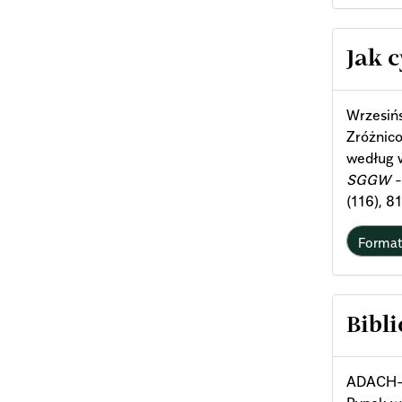
Arti
Jak 
Deta
Wrzesińs
Zróżnic
według 
SGGW - 
(116), 8
Forma
Bibli
ADACH-