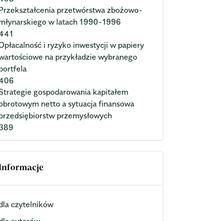
Przekształcenia przetwórstwa zbożowo-
młynarskiego w latach 1990-1996
441
Opłacalność i ryzyko inwestycji w papiery
wartościowe na przykładzie wybranego
portfela
406
Strategie gospodarowania kapitałem
obrotowym netto a sytuacja finansowa
przedsiębiorstw przemysłowych
389
Informacje
dla czytelników
dla autorów