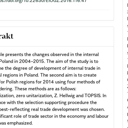
ps://doi.org/10.22630/EIOGZ.2016.116.47
rakt
cle presents the changes observed in the internal
 Poland in 2004–2015. The aim of the study is to
e the degree of development of internal trade in
al regions in Poland. The second aim is to create
for Polish regions for 2014 using four methods of
rdering. These methods are as follows:
ization, zero unitarization, Z. Hellwig and TOPSIS. In
ce with the selection supporting procedure the
best-reflecting real trade development was chosen.
ificant role of trade sector in the economy and labour
was emphasized.