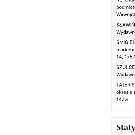
podmiot
Wewnętr
SŁAWIŃS
Wydawni
ŚMIGIEL
marketi
14, 1 (57
SZULCE H
Wydawni
TAJER S.
okresie 
14.lw
Stat