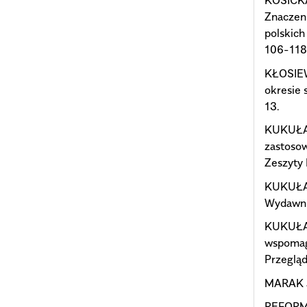
KOSICKA
Znaczen
polskich
106-118
KŁOSIEW
okresie 
13.
KUKUŁA K
zastosow
Zeszyty
KUKUŁA 
Wydawni
KUKUŁA 
wspomag
Przegląd
MARAK J
REFORMA