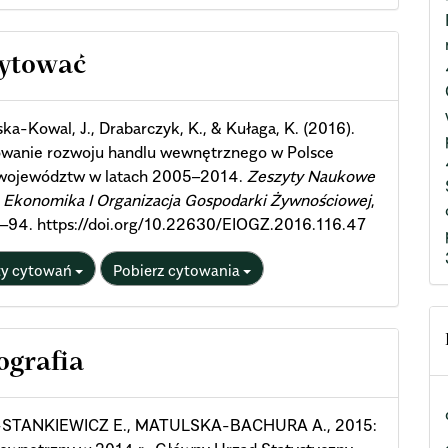
cle
cytować
ils
ka-Kowal, J., Drabarczyk, K., & Kułaga, K. (2016).
owanie rozwoju handlu wewnętrznego w Polsce
województw w latach 2005–2014.
Zeszyty Naukowe
Ekonomika I Organizacja Gospodarki Żywnościowej
,
1–94. https://doi.org/10.22630/EIOGZ.2016.116.47
ty cytowań
Pobierz cytowania
ografia
STANKIEWICZ E., MATULSKA-BACHURA A., 2015: