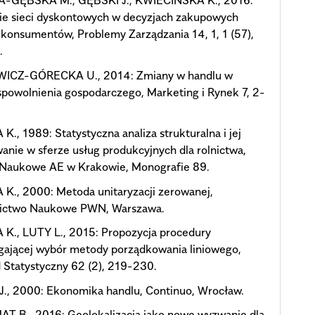
-GĘBSKA M., GĘBSKI J., KWIECIŃSKA K., 2016:
ie sieci dyskontowych w decyzjach zakupowych
 konsumentów, Problemy Zarządzania 14, 1, 1 (57),
.
ICZ-GÓRECKA U., 2014: Zmiany w handlu w
spowolnienia gospodarczego, Marketing i Rynek 7, 2-
., 1989: Statystyczna analiza strukturalna i jej
anie w sferze usług produkcyjnych dla rolnictwa,
 Naukowe AE w Krakowie, Monografie 89.
K., 2000: Metoda unitaryzacji zerowanej,
ctwo Naukowe PWN, Warszawa.
K., LUTY L., 2015: Propozycja procedury
ającej wybór metody porządkowania liniowego,
 Statystyczny 62 (2), 219-230.
., 2000: Ekonomika handlu, Continuo, Wrocław.
T B., 2016: Geolokalizacja jako nowe wyzwanie dla