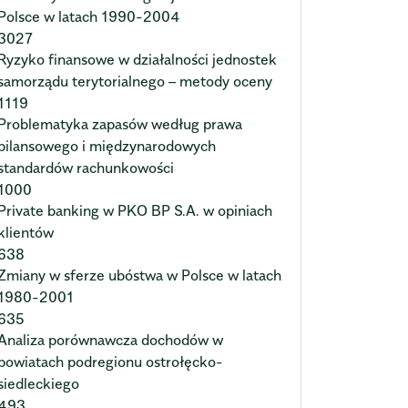
Polsce w latach 1990-2004
3027
Ryzyko finansowe w działalności jednostek
samorządu terytorialnego – metody oceny
1119
Problematyka zapasów według prawa
bilansowego i międzynarodowych
standardów rachunkowości
1000
Private banking w PKO BP S.A. w opiniach
klientów
638
Zmiany w sferze ubóstwa w Polsce w latach
1980-2001
635
Analiza porównawcza dochodów w
powiatach podregionu ostrołęcko-
siedleckiego
493