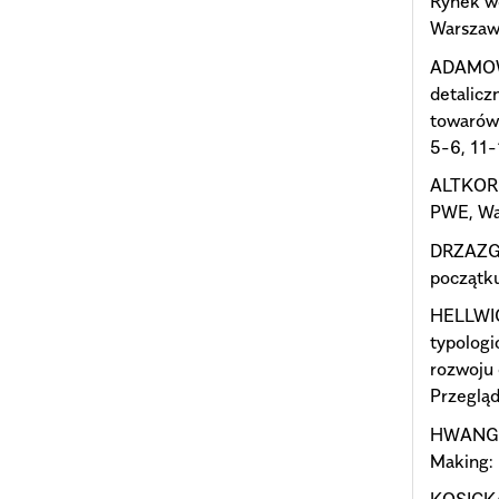
Rynek w
Warszaw
ADAMOWI
detalicz
towarów
5-6, 11-
ALTKORN
PWE, Wa
DRZAZGA
początk
HELLWIG
typologi
rozwoju 
Przegląd
HWANG C.
Making: 