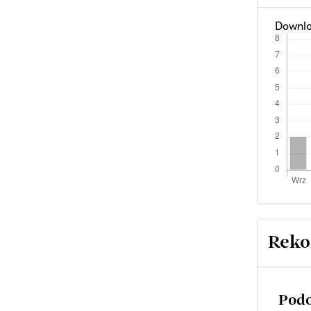
Downlo
Reko
Podo