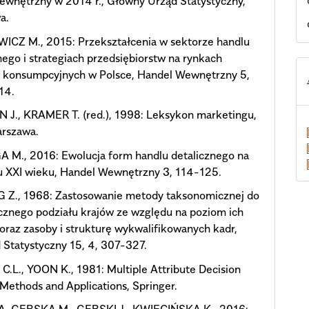
ewnętrzny w 2014 r., Główny Urząd Statystyczny,
a.
CZ M., 2015: Przekształcenia w sektorze handlu
nego i strategiach przedsiębiorstw na rynkach
 konsumpcyjnych w Polsce, Handel Wewnętrzny 5,
14.
 J., KRAMER T. (red.), 1998: Leksykon marketingu,
rszawa.
 M., 2016: Ewolucja form handlu detalicznego na
u XXI wieku, Handel Wewnętrzny 3, 114-125.
 Z., 1968: Zastosowanie metody taksonomicznej do
cznego podziału krajów ze względu na poziom ich
oraz zasoby i strukturę wykwalifikowanych kadr,
 Statystyczny 15, 4, 307-327.
L., YOON K., 1981: Multiple Attribute Decision
Methods and Applications, Springer.