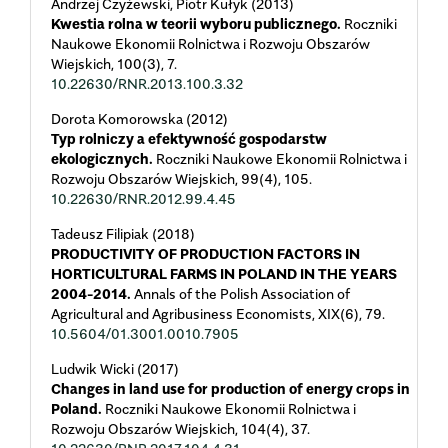
Andrzej Czyżewski, Piotr Kułyk (2013)
Kwestia rolna w teorii wyboru publicznego.
Roczniki
Naukowe Ekonomii Rolnictwa i Rozwoju Obszarów
Wiejskich,
100
(3),
7.
10.22630/RNR.2013.100.3.32
Dorota Komorowska (2012)
Typ rolniczy a efektywność gospodarstw
ekologicznych.
Roczniki Naukowe Ekonomii Rolnictwa i
Rozwoju Obszarów Wiejskich,
99
(4),
105.
10.22630/RNR.2012.99.4.45
Tadeusz Filipiak (2018)
PRODUCTIVITY OF PRODUCTION FACTORS IN
HORTICULTURAL FARMS IN POLAND IN THE YEARS
2004-2014.
Annals of the Polish Association of
Agricultural and Agribusiness Economists,
XIX
(6),
79.
10.5604/01.3001.0010.7905
Ludwik Wicki (2017)
Changes in land use for production of energy crops in
Poland.
Roczniki Naukowe Ekonomii Rolnictwa i
Rozwoju Obszarów Wiejskich,
104
(4),
37.