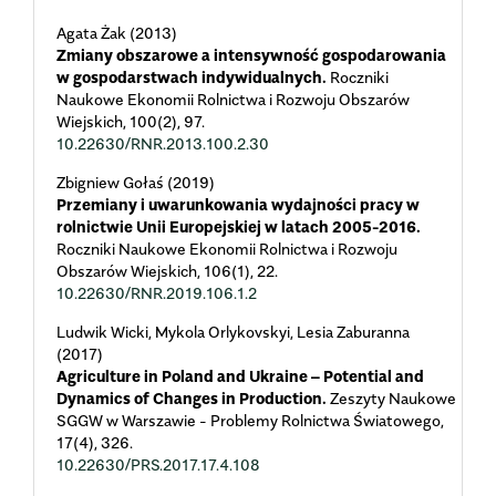
Agata Żak (2013)
Zmiany obszarowe a intensywność gospodarowania
w gospodarstwach indywidualnych.
Roczniki
Naukowe Ekonomii Rolnictwa i Rozwoju Obszarów
Wiejskich,
100
(2),
97.
10.22630/RNR.2013.100.2.30
Zbigniew Gołaś (2019)
Przemiany i uwarunkowania wydajności pracy w
rolnictwie Unii Europejskiej w latach 2005-2016.
Roczniki Naukowe Ekonomii Rolnictwa i Rozwoju
Obszarów Wiejskich,
106
(1),
22.
10.22630/RNR.2019.106.1.2
Ludwik Wicki, Mykola Orlykovskyi, Lesia Zaburanna
(2017)
Agriculture in Poland and Ukraine – Potential and
Dynamics of Changes in Production.
Zeszyty Naukowe
SGGW w Warszawie - Problemy Rolnictwa Światowego,
17
(4),
326.
10.22630/PRS.2017.17.4.108