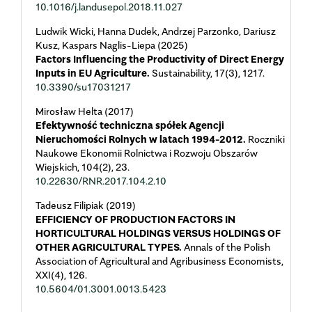
10.1016/j.landusepol.2018.11.027
Ludwik Wicki, Hanna Dudek, Andrzej Parzonko, Dariusz
Kusz, Kaspars Naglis-Liepa (2025)
Factors Influencing the Productivity of Direct Energy
Inputs in EU Agriculture.
Sustainability,
17
(3),
1217.
10.3390/su17031217
Mirosław Helta (2017)
Efektywność techniczna spółek Agencji
Nieruchomości Rolnych w latach 1994-2012.
Roczniki
Naukowe Ekonomii Rolnictwa i Rozwoju Obszarów
Wiejskich,
104
(2),
23.
10.22630/RNR.2017.104.2.10
Tadeusz Filipiak (2019)
EFFICIENCY OF PRODUCTION FACTORS IN
HORTICULTURAL HOLDINGS VERSUS HOLDINGS OF
OTHER AGRICULTURAL TYPES.
Annals of the Polish
Association of Agricultural and Agribusiness Economists,
XXI
(4),
126.
10.5604/01.3001.0013.5423