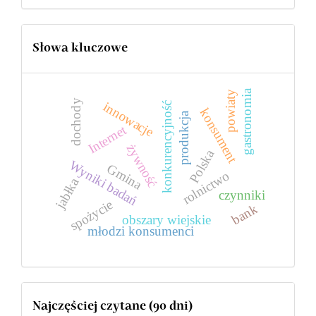
Słowa kluczowe
gastronomia
powiaty
dochody
innowacje
konkurencyjność
konsument
produkcja
Internet
żywność
Polska
Wyniki badań
Gmina
rolnictwo
jabłka
czynniki
spożycie
bank
obszary wiejskie
młodzi konsumenci
Najczęściej czytane (90 dni)