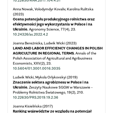
10.22630/RNR.2017.104.4.31
Anna Nowak, Volodymdyr Kovaliv, Karolina Rulitska
(2023)
Ocena potencjału produkcyjnego rolnictwa oraz
efektywności jego wykorzystania w Polsce i na
Ukrainie.
Agronomy Science,
77
(4),
23.
10.24326/as.2022.4.2
Joanna Bereżnicka, Ludwik Wicki (2023)
LAND AND LABOR EFFICIENCY CHANGES IN POLISH
AGRICULTURE IN REGIONAL TERMS.
Annals of the
Polish Association of Agricultural and Agribusiness
Economists,
XXV
(2),
23.
10.5604/01.3001.0016.3035
Ludwik Wicki, Mykola Orlykovskyi (2019)
Znaczenie sektora agrobiznesu w Polsce i na
Ukrainie.
Zeszyty Naukowe SGGW w Warszawie -
Problemy Rolnictwa Światowego,
19
(2),
210.
10.22630/PRS.2019.19.2.36
Joanna Kisielińska (2017)
Ranking województw ze względu na potencjał