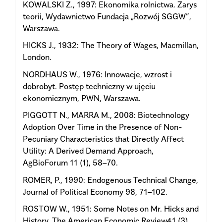
KOWALSKI Z., 1997: Ekonomika rolnictwa. Zarys
teorii, Wydawnictwo Fundacja „Rozwój SGGW”,
Warszawa.
HICKS J., 1932: The Theory of Wages, Macmillan,
London.
NORDHAUS W., 1976: Innowacje, wzrost i
dobrobyt. Postęp techniczny w ujęciu
ekonomicznym, PWN, Warszawa.
PIGGOTT N., MARRA M., 2008: Biotechnology
Adoption Over Time in the Presence of Non-
Pecuniary Characteristics that Directly Affect
Utility: A Derived Demand Approach,
AgBioForum 11 (1), 58–70.
ROMER, P., 1990: Endogenous Technical Change,
Journal of Political Economy 98, 71–102.
ROSTOW W., 1951: Some Notes on Mr. Hicks and
History, The American Economic Review41 (3),