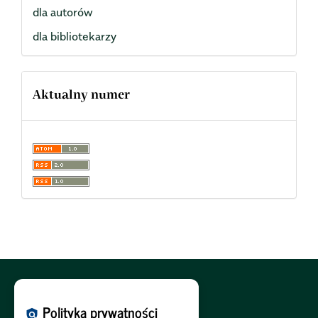
dla autorów
dla bibliotekarzy
Aktualny numer
Polityka Cookies:
PL
|
EN
Polityka prywatności
policy
Polityka Prywatności:
PL
|
EN