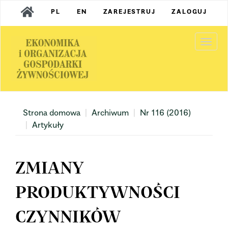
Main
PL
EN
ZAREJESTRUJ
ZALOGUJ
Navigation
Main
Content
Togg
Sidebar
navi
Strona domowa
Archiwum
Nr 116 (2016)
Artykuły
ZMIANY
PRODUKTYWNOŚCI
CZYNNIKÓW