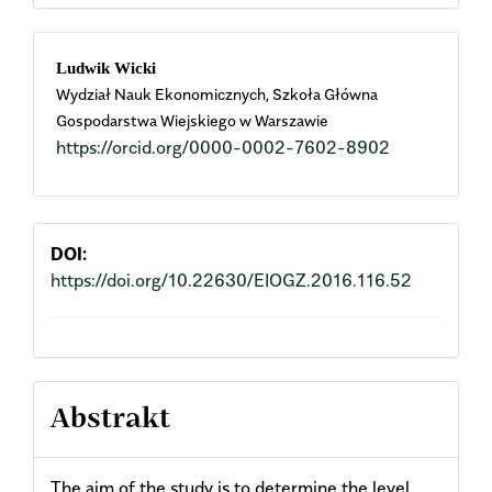
Main
Ludwik Wicki
Wydział Nauk Ekonomicznych, Szkoła Główna
Article
Gospodarstwa Wiejskiego w Warszawie
https://orcid.org/0000-0002-7602-8902
Content
DOI:
https://doi.org/10.22630/EIOGZ.2016.116.52
Abstrakt
The aim of the study is to determine the level