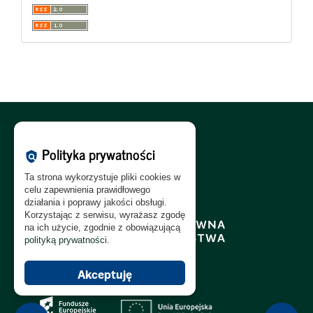
Polityka Cookies:
PL
|
EN
Polityka prywatności
policy
Polityka Prywatności:
PL
|
EN
Ta strona wykorzystuje pliki cookies w
Polityka RODO:
PL
|
EN
celu zapewnienia prawidłowego
działania i poprawy jakości obsługi.
Korzystając z serwisu, wyrażasz zgodę
na ich użycie, zgodnie z obowiązującą
polityką prywatności
.
Akceptuję