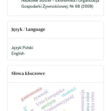
Naukowe SGGW - Ekonomika i Organizacja
Gospodarki Żywnościowej: Nr 68 (2008)
Język / Language
Język Polski
English
Słowa kluczowe
gastronomia
studenci
Unia Europejska
żywność
konsumpcja
gospodarstwa rolne
konkurencyjność
spożycie