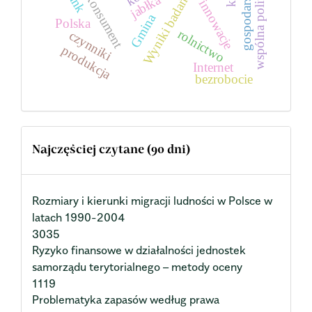
wspólna polityka rolna
bank
konsument
jabłka
Wyniki badań
innowacje
Gmina
Polska
rolnictwo
czynniki
produkcja
Internet
bezrobocie
Najczęściej czytane (90 dni)
Rozmiary i kierunki migracji ludności w Polsce w
latach 1990-2004
3035
Ryzyko finansowe w działalności jednostek
samorządu terytorialnego – metody oceny
1119
Problematyka zapasów według prawa