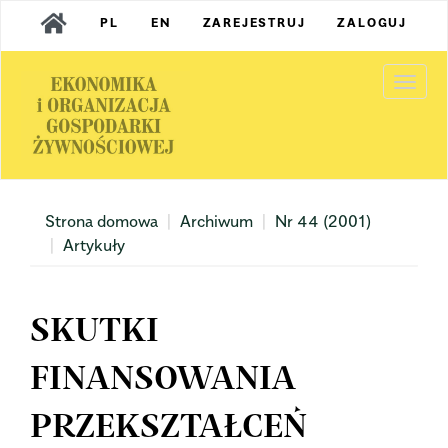
Main
PL
EN
ZAREJESTRUJ
ZALOGUJ
Navigation
Main
Content
Togg
Sidebar
navi
Strona domowa
Archiwum
Nr 44 (2001)
Artykuły
SKUTKI
FINANSOWANIA
PRZEKSZTAŁCEŃ