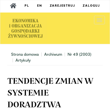
Main
PL
EN
ZAREJESTRUJ
ZALOGUJ
Navigation
Main
Content
Togg
Sidebar
navi
Strona domowa
Archiwum
Nr 49 (2003)
Artykuły
TENDENCJE ZMIAN W
SYSTEMIE
DORADZTWA