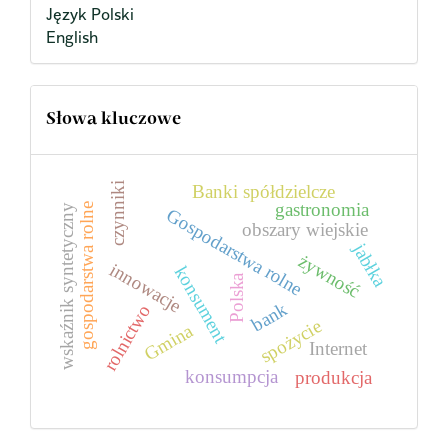
Język Polski
English
Słowa kluczowe
czynniki
Banki spółdzielcze
gastronomia
gospodarstwa rolne
wskaźnik syntetyczny
Gospodarstwa rolne
obszary wiejskie
jabłka
żywność
innowacje
konsument
Polska
bank
rolnictwo
spożycie
Gmina
Internet
konsumpcja
produkcja