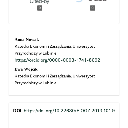
0
0
Main
Anna Nowak
Katedra Ekonomii i Zarządzania, Uniwersytet
Article
Przyrodniczy w Lublinie
https://orcid.org/0000-0003-1741-8692
Content
Ewa Wójcik
Katedra Ekonomii i Zarządzania, Uniwersytet
Przyrodniczy w Lublinie
DOI:
https://doi.org/10.22630/EIOGZ.2013.101.9