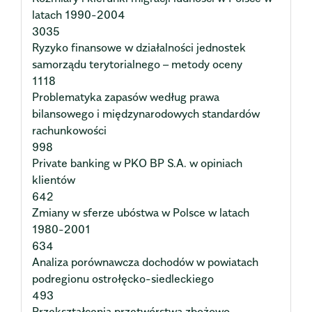
latach 1990-2004
3035
Ryzyko finansowe w działalności jednostek
samorządu terytorialnego – metody oceny
1118
Problematyka zapasów według prawa
bilansowego i międzynarodowych standardów
rachunkowości
998
Private banking w PKO BP S.A. w opiniach
klientów
642
Zmiany w sferze ubóstwa w Polsce w latach
1980-2001
634
Analiza porównawcza dochodów w powiatach
podregionu ostrołęcko-siedleckiego
493
Przekształcenia przetwórstwa zbożowo-