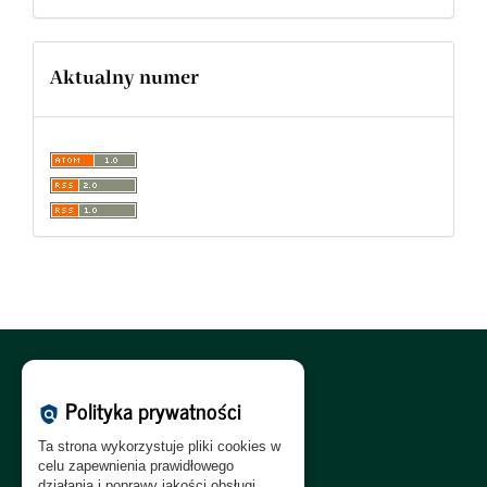
Aktualny numer
Polityka Cookies:
PL
|
EN
Polityka prywatności
policy
Polityka Prywatności:
PL
|
EN
Ta strona wykorzystuje pliki cookies w
Polityka RODO:
PL
|
EN
celu zapewnienia prawidłowego
działania i poprawy jakości obsługi.