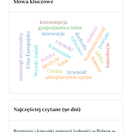
Słowa kluczowe
konsumpcja
gospodarstwa rolne
studenci
konkurencyjność
innowacje
powiaty
dochody
Unia Europejska
samorząd terytorialny
rolnictwo
czynniki
konsument
bezrobocie
Wyniki badań
jabłka
Polska
spożycie
Internet
bank
Gmina
żywność
ubezpieczenie upraw
Najczęściej czytane (90 dni)
Rozmiary i kierunki migracji ludności w Polsce w