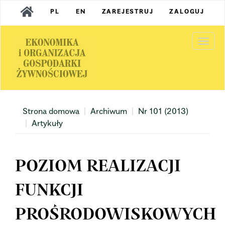
Main
PL
EN
ZAREJESTRUJ
ZALOGUJ
Navigation
Main
Content
Togg
Sidebar
navi
Strona domowa
Archiwum
Nr 101 (2013)
Artykuły
POZIOM REALIZACJI
FUNKCJI
PROŚRODOWISKOWYCH