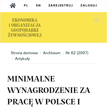
Main
PL
EN
ZAREJESTRUJ
ZALOGUJ
Navigation
Main
Content
Togg
Sidebar
navi
Strona domowa
Archiwum
Nr 62 (2007)
Artykuły
MINIMALNE
WYNAGRODZENIE ZA
PRACĘ W POLSCE I