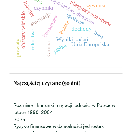
gospodarstwo domowe
ubezpieczenie upraw
Internet
żywność
czynniki
innowacje
spożycie
obszary wiejskie
konsument
Polska
dochody
rolnictwo
bank
Wyniki badań
powiaty
Gmina
Unia Europejska
jabłka
Najczęściej czytane (90 dni)
Rozmiary i kierunki migracji ludności w Polsce w
latach 1990-2004
3035
Ryzyko finansowe w działalności jednostek