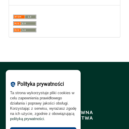
Polityka Cookies:
PL
|
EN
Polityka prywatności
policy
Polityka Prywatności:
PL
|
EN
Ta strona wykorzystuje pliki cookies w
Polityka RODO:
PL
|
EN
celu zapewnienia prawidłowego
działania i poprawy jakości obsługi.
Korzystając z serwisu, wyrażasz zgodę
na ich użycie, zgodnie z obowiązującą
polityką prywatności
.