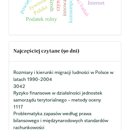
Wyniki badań
czynniki
spożycie
innowacje
konsumpcja
powiaty
żywność
Internet
Polska
Podatek rolny
Najczęściej czytane (90 dni)
Rozmiary i kierunki migracji ludności w Polsce w
latach 1990-2004
3042
Ryzyko finansowe w działalności jednostek
samorządu terytorialnego – metody oceny
1117
Problematyka zapasów według prawa
bilansowego i międzynarodowych standardów
rachunkowości