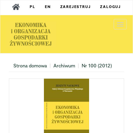
Main
PL
EN
ZAREJESTRUJ
ZALOGUJ
Navigation
Main
Content
Togg
Sidebar
navi
Strona domowa
Archiwum
Nr 100 (2012)