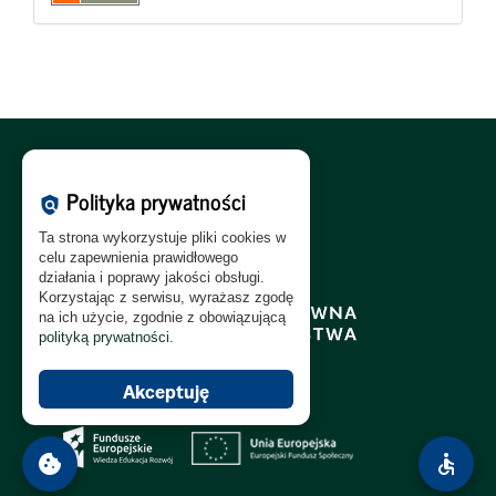
Polityka Cookies:
PL
|
EN
Polityka prywatności
policy
Polityka Prywatności:
PL
|
EN
Ta strona wykorzystuje pliki cookies w
Polityka RODO:
PL
|
EN
celu zapewnienia prawidłowego
działania i poprawy jakości obsługi.
Korzystając z serwisu, wyrażasz zgodę
na ich użycie, zgodnie z obowiązującą
polityką prywatności
.
Akceptuję
cookie
accessible