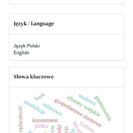
Język / Language
Język Polski
English
Słowa kluczowe
bank
studenci
obszary wiejskie
gastronomia
gospodarstwo domowe
produkcja
rolnictwo
opłacalność
konsument
Gmina
jabłka