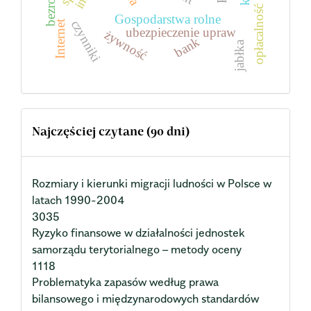
opłacalność
Gospodarstwa rolne
czynniki
Internet
ubezpieczenie upraw
żywność
bank
jabłka
Najczęściej czytane (90 dni)
Rozmiary i kierunki migracji ludności w Polsce w
latach 1990-2004
3035
Ryzyko finansowe w działalności jednostek
samorządu terytorialnego – metody oceny
1118
Problematyka zapasów według prawa
bilansowego i międzynarodowych standardów