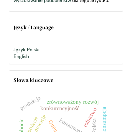
wyszukiwanie podobieństw
dla tego artykułu.
Język / Language
Język Polski
English
Słowa kluczowe
produkcja
zrównoważony rozwój
konkurencyjność
rolnictwo
konsumpcja
innowacje
spożycie
konsument
Polska
Gmina
bezrobocie