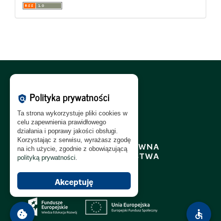
Polityka Cookies:
PL
|
EN
Polityka prywatności
policy
Polityka Prywatności:
PL
|
EN
Ta strona wykorzystuje pliki cookies w
Polityka RODO:
PL
|
EN
celu zapewnienia prawidłowego
działania i poprawy jakości obsługi.
Korzystając z serwisu, wyrażasz zgodę
na ich użycie, zgodnie z obowiązującą
polityką prywatności
.
Akceptuję
cookie
accessible