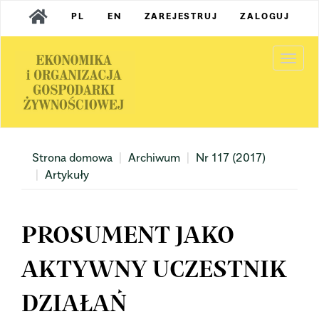
Main
PL
EN
ZAREJESTRUJ
ZALOGUJ
Navigation
Main
Content
Togg
Sidebar
navi
Strona domowa
Archiwum
Nr 117 (2017)
Artykuły
PROSUMENT JAKO
AKTYWNY UCZESTNIK
DZIAŁAŃ