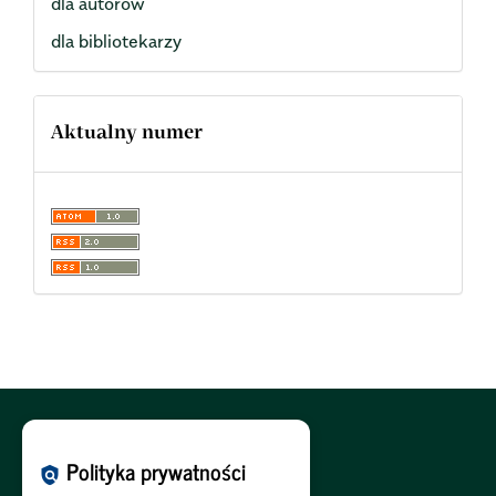
dla autorów
dla bibliotekarzy
Aktualny numer
Polityka Cookies:
PL
|
EN
Polityka prywatności
policy
Polityka Prywatności:
PL
|
EN