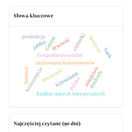
Słowa kluczowe
czynniki
produkcja
spożycie
Gmina
żywność
jabłka
bank
Gospodarstwa rolne
zachowania konsumentów
rolnictwo
konsumpcja
Internet
innowacje
dochody
konsument
Polska
Analiza danych statystycznych
Najczęściej czytane (90 dni)