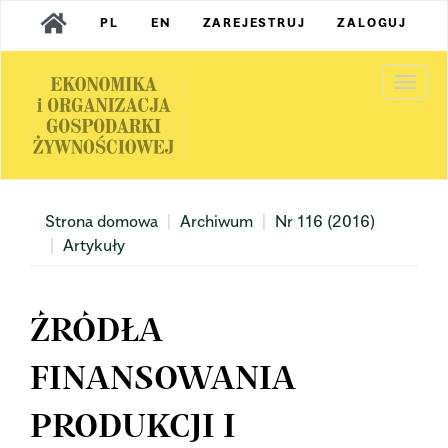
Main
PL
EN
ZAREJESTRUJ
ZALOGUJ
Navigation
Main
Content
Togg
Sidebar
navi
Strona domowa
Archiwum
Nr 116 (2016)
Artykuły
ŹRÓDŁA
FINANSOWANIA
PRODUKCJI I