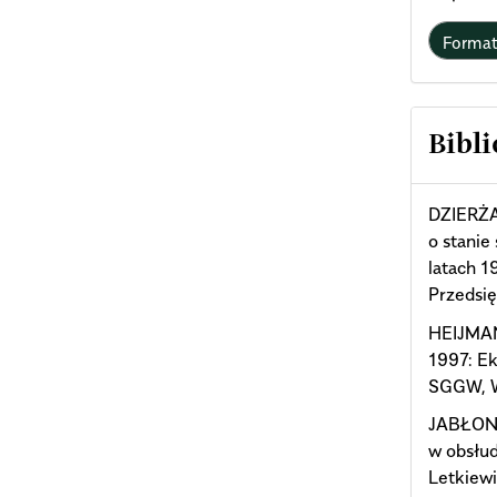
Forma
Bibli
DZIERŻA
o stanie
latach 
Przedsię
HEIJMAN
1997: Ek
SGGW, W
JABŁONK
w obsłud
Letkiewi