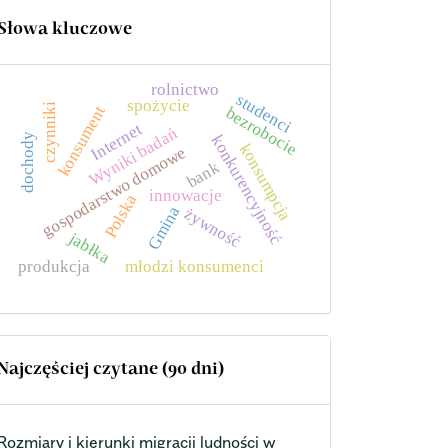
Słowa kluczowe
rolnictwo
studenci
spożycie
czynniki
konsument
bezrobocie
Internet
Wyniki badań
dochody
konkurencyjność
konsumpcja
gospodarstwo domowe
bank
innowacje
Polska
Gmina
żywność
jabłka
produkcja
młodzi konsumenci
Najczęściej czytane (90 dni)
Rozmiary i kierunki migracji ludności w