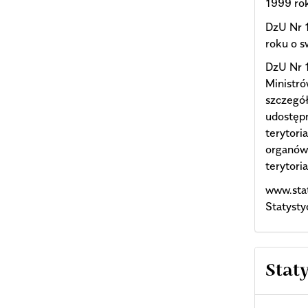
1999 rok
DzU Nr 1
roku o s
DzU Nr 1
Ministró
szczegół
udostępn
terytori
organów 
terytori
www.stat
Statysty
Stat