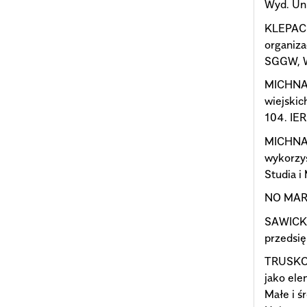
Wyd. Uni
KLEPACK
organiza
SGGW, W
MICHNA W
wiejskic
104. IE
MICHNA W
wykorzys
Studia i
NO MARI
SAWICKA
przedsi
TRUSKOL
jako ele
Małe i ś