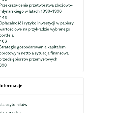
Przekształcenia przetwórstwa zbożowo-
młynarskiego w latach 1990-1996
440
Opłacalność i ryzyko inwestycji w papiery
wartościowe na przykładzie wybranego
portfela
406
Strategie gospodarowania kapitałem
obrotowym netto a sytuacja finansowa
przedsiębiorstw przemysłowych
390
Informacje
dla czytelników
dla autorów