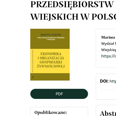
PRZEDSIĘBIORSTW
WIEJSKICH W POLS
Article
Mai
Mariusz
Wydział
Sidebar
Arti
Wiejskie
https:
Cont
DOI:
htt
PDF
Opublikowane:
Abst