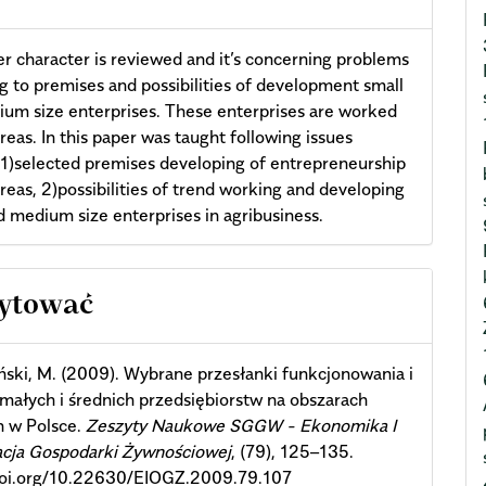
r character is reviewed and it’s concerning problems
g to premises and possibilities of development small
um size enterprises. These enterprises are worked
areas. In this paper was taught following issues
: 1)selected premises developing of entrepreneurship
 areas, 2)possibilities of trend working and developing
d medium size enterprises in agribusiness.
cle
cytować
ils
ski, M. (2009). Wybrane przesłanki funkcjonowania i
małych i średnich przedsiębiorstw na obszarach
h w Polsce.
Zeszyty Naukowe SGGW - Ekonomika I
acja Gospodarki Żywnościowej
, (79), 125–135.
/doi.org/10.22630/EIOGZ.2009.79.107