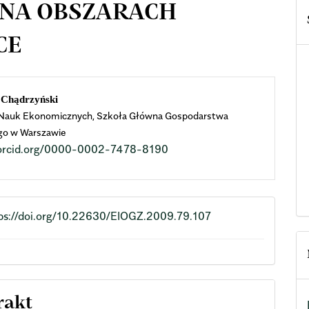
 NA OBSZARACH
CE
n
 Chądrzyński
 Nauk Ekonomicznych, Szkoła Główna Gospodarstwa
cle
go w Warszawie
//orcid.org/0000-0002-7478-8190
ent
ps://doi.org/10.22630/EIOGZ.2009.79.107
rakt