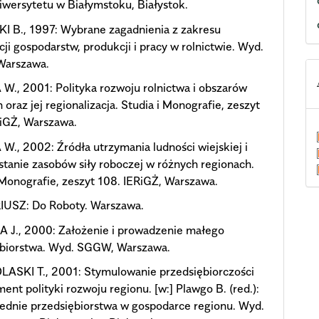
wersytetu w Białymstoku, Białystok.
I B., 1997: Wybrane zagadnienia z zakresu
cji gospodarstw, produkcji i pracy w rolnictwie. Wyd.
arszawa.
., 2001: Polityka rozwoju rolnictwa i obszarów
h oraz jej regionalizacja. Studia i Monografie, zeszyt
RiGŻ, Warszawa.
., 2002: Źródła utrzymania ludności wiejskiej i
tanie zasobów siły roboczej w różnych regionach.
 Monografie, zeszyt 108. IERiGŻ, Warszawa.
USZ: Do Roboty. Warszawa.
 J., 2000: Założenie i prowadzenie małego
ębiorstwa. Wyd. SGGW, Warszawa.
ASKI T., 2001: Stymulowanie przedsiębiorczości
ment polityki rozwoju regionu. [w:] Plawgo B. (red.):
rednie przedsiębiorstwa w gospodarce regionu. Wyd.