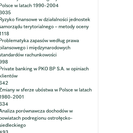
Polsce w latach 1990-2004
3035
Ryzyko finansowe w działalności jednostek
samorządu terytorialnego – metody oceny
1118
Problematyka zapasów według prawa
bilansowego i międzynarodowych
standardów rachunkowości
998
Private banking w PKO BP S.A. w opiniach
klientów
642
Zmiany w sferze ubóstwa w Polsce w latach
1980-2001
634
Analiza porównawcza dochodów w
powiatach podregionu ostrołęcko-
siedleckiego
493