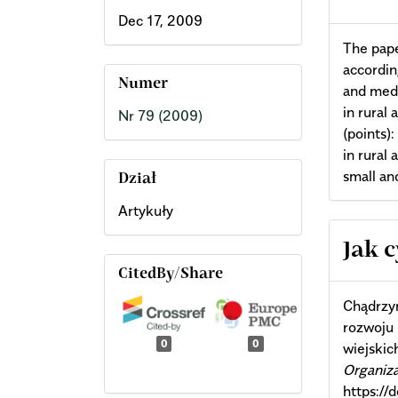
Dec 17, 2009
The pape
accordin
Numer
and medi
in rural 
Nr 79 (2009)
(points)
in rural
small an
Dział
Artykuły
Arti
Jak 
CitedBy/Share
Deta
Chądrzyń
rozwoju 
0
0
wiejskic
Organiz
https:/