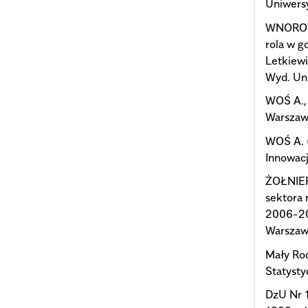
Uniwersy
WNOROWSK
rola w g
Letkiewi
Wyd. Uni
WOŚ A.,
Warszaw
WOŚ A. (
Innowacj
ŻOŁNIER
sektora 
2006-20
Warszaw
Mały Ro
Statyst
DzU Nr 1