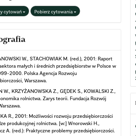
ty cytowań
Pobierz cytowania
ografia
NOWSKI W., STACHOWIAK M. (red.), 2001: Raport
 sektora małych i średnich przedsiębiorstw w Polsce w
1999-2000. Polska Agencja Rozwoju
biorczości, Warszawa.
 W., KRZYŻANOWSKA Z., GĘDEK S., KOWALSKI Z.,
onomika rolnictwa. Zarys teorii. Fundacja Rozwój
arszawa.
A R., 2001: Możliwości rozwoju przedsiębiorczości
ze produkcyjnej rolnictwa. [w:] Wnorowski H.,
cz A. (red.): Praktyczne problemy przedsiębiorczości.