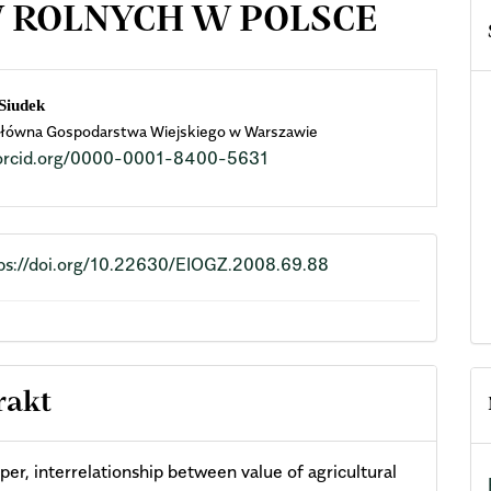
 ROLNYCH W POLSCE
n
Siudek
łówna Gospodarstwa Wiejskiego w Warszawie
cle
//orcid.org/0000-0001-8400-5631
ent
ps://doi.org/10.22630/EIOGZ.2008.69.88
rakt
aper, interrelationship between value of agricultural