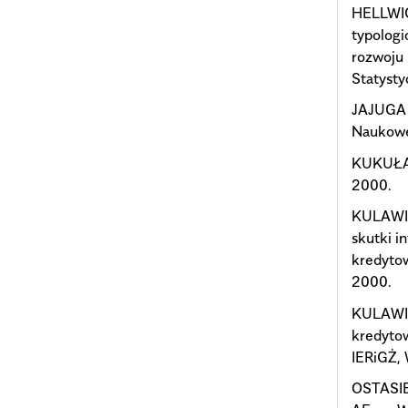
HELLWIG
typologi
rozwoju 
Statysty
JAJUGA K
Naukowe
KUKUŁA 
2000.
KULAWIK
skutki 
kredytow
2000.
KULAWIK 
kredytow
IERiGŻ,
OSTASIE