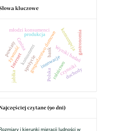
Słowa kluczowe
konsumpcja
młodzi konsumenci
gastronomia
gospodarstwo domowe
produkcja
Gmina
powiaty
konsument
Wyniki badań
żywność
bank
Internet
spożycie
innowacje
rolnictwo
czynniki
dochody
Polska
jabłka
Najczęściej czytane (90 dni)
Rozmiary i kierunki migracji ludności w