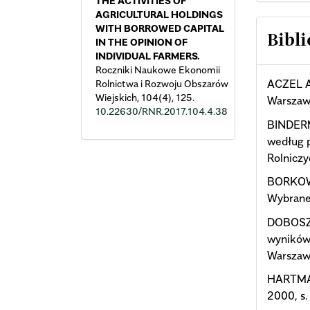
THE ACTIVITIES OF
AGRICULTURAL HOLDINGS
WITH BORROWED CAPITAL
Bibli
IN THE OPINION OF
INDIVIDUAL FARMERS.
Roczniki Naukowe Ekonomii
ACZEL A
Rolnictwa i Rozwoju Obszarów
Wiejskich,
104
(4),
125.
Warszaw
10.22630/RNR.2017.104.4.38
BINDERM
według p
Rolniczy
BORKOWS
Wybrane
DOBOSZ 
wyników
Warszaw
HARTMAN 
2000, s.