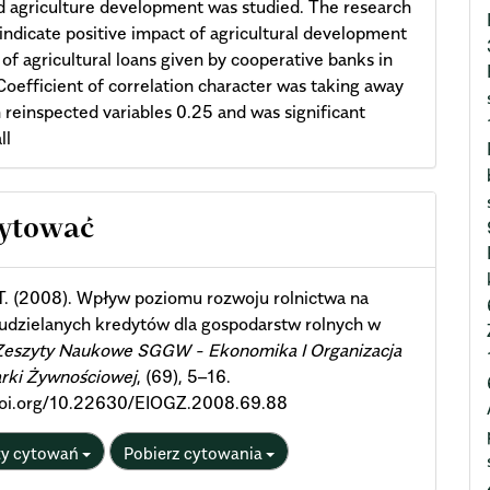
d agriculture development was studied. The research
 indicate positive impact of agricultural development
 of agricultural loans given by cooperative banks in
Coefficient of correlation character was taking away
reinspected variables 0.25 and was significant
ll
cle
cytować
ils
T. (2008). Wpływ poziomu rozwoju rolnictwa na
udzielanych kredytów dla gospodarstw rolnych w
Zeszyty Naukowe SGGW - Ekonomika I Organizacja
rki Żywnościowej
, (69), 5–16.
/doi.org/10.22630/EIOGZ.2008.69.88
ty cytowań
Pobierz cytowania