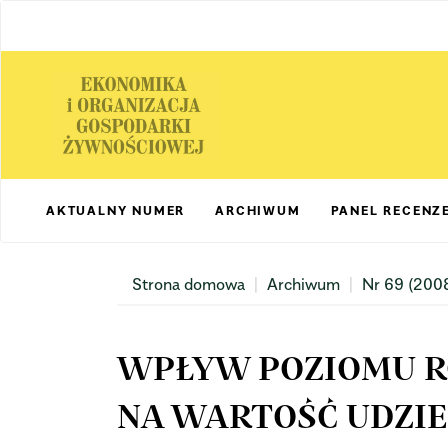
Main
Navigation
Main
Content
Sidebar
AKTUALNY NUMER
ARCHIWUM
PANEL RECENZ
Strona domowa
Archiwum
Nr 69 (200
WPŁYW POZIOMU R
NA WARTOŚĆ UDZI