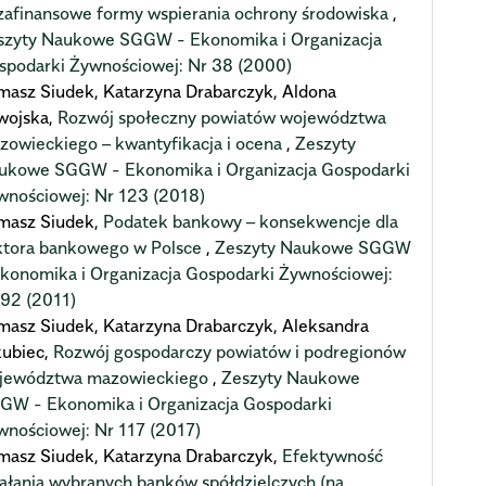
zafinansowe formy wspierania ochrony środowiska
,
szyty Naukowe SGGW - Ekonomika i Organizacja
spodarki Żywnościowej: Nr 38 (2000)
masz Siudek, Katarzyna Drabarczyk, Aldona
wojska,
Rozwój społeczny powiatów województwa
zowieckiego – kwantyfikacja i ocena
,
Zeszyty
ukowe SGGW - Ekonomika i Organizacja Gospodarki
wnościowej: Nr 123 (2018)
masz Siudek,
Podatek bankowy – konsekwencje dla
ktora bankowego w Polsce
,
Zeszyty Naukowe SGGW
Ekonomika i Organizacja Gospodarki Żywnościowej:
 92 (2011)
masz Siudek, Katarzyna Drabarczyk, Aleksandra
kubiec,
Rozwój gospodarczy powiatów i podregionów
jewództwa mazowieckiego
,
Zeszyty Naukowe
GW - Ekonomika i Organizacja Gospodarki
wnościowej: Nr 117 (2017)
masz Siudek, Katarzyna Drabarczyk,
Efektywność
iałania wybranych banków spółdzielczych (na