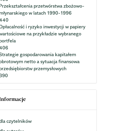
Przekształcenia przetwórstwa zbożowo-
młynarskiego w latach 1990-1996
440
Opłacalność i ryzyko inwestycji w papiery
wartościowe na przykładzie wybranego
portfela
406
Strategie gospodarowania kapitałem
obrotowym netto a sytuacja finansowa
przedsiębiorstw przemysłowych
390
Informacje
dla czytelników
dla autorów