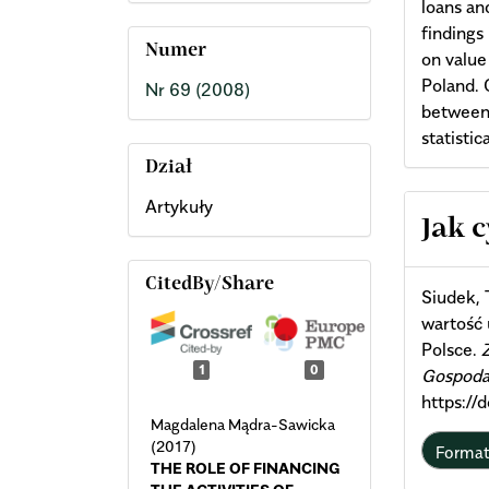
loans an
findings
Numer
on value
Poland. 
Nr 69 (2008)
between 
statistica
Dział
Artykuły
Arti
Jak 
Deta
CitedBy/Share
Siudek, 
wartość 
Polsce.
1
0
Gospoda
https:/
Magdalena Mądra-Sawicka
(2017)
Forma
THE ROLE OF FINANCING