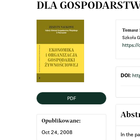
DLA GOSPODARSTW
Article
Mai
Tomasz 
Szkoła G
Sidebar
Arti
https:
Cont
DOI:
htt
PDF
Abst
Opublikowane:
Oct 24, 2008
In the p