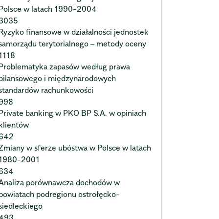
Polsce w latach 1990-2004
3035
Ryzyko finansowe w działalności jednostek
samorządu terytorialnego – metody oceny
1118
Problematyka zapasów według prawa
bilansowego i międzynarodowych
standardów rachunkowości
998
Private banking w PKO BP S.A. w opiniach
klientów
642
Zmiany w sferze ubóstwa w Polsce w latach
1980-2001
634
Analiza porównawcza dochodów w
powiatach podregionu ostrołęcko-
siedleckiego
493