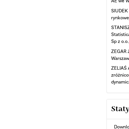
AE we W
SIUDEK 
rynkowe
STANISZ 
Statisti
Sp z o.o
ZEGAR J.
Warszaw
ZELIAŚ A
zróżnico
dynamic
Stat
Downlo