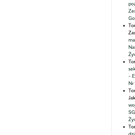
po
Ze
Go
To
Za
ma
Na
Ży
To
se
- 
Nr
To
Ja
wo
SG
Ży
To
dz