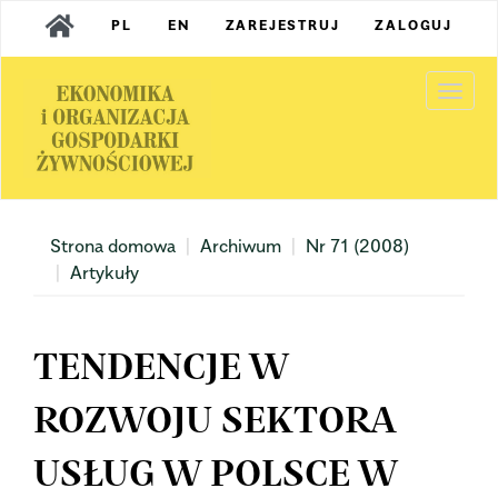
Main
PL
EN
ZAREJESTRUJ
ZALOGUJ
Navigation
Main
Content
Togg
Sidebar
navi
Strona domowa
Archiwum
Nr 71 (2008)
Artykuły
TENDENCJE W
ROZWOJU SEKTORA
USŁUG W POLSCE W