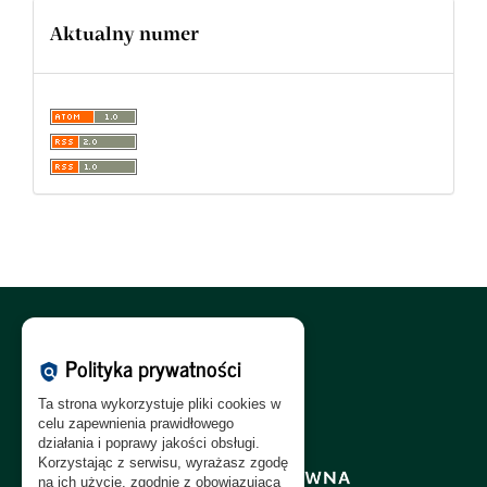
Aktualny numer
Polityka Cookies:
PL
|
EN
Polityka prywatności
policy
Polityka Prywatności:
PL
|
EN
Ta strona wykorzystuje pliki cookies w
Polityka RODO:
PL
|
EN
celu zapewnienia prawidłowego
działania i poprawy jakości obsługi.
Korzystając z serwisu, wyrażasz zgodę
na ich użycie, zgodnie z obowiązującą