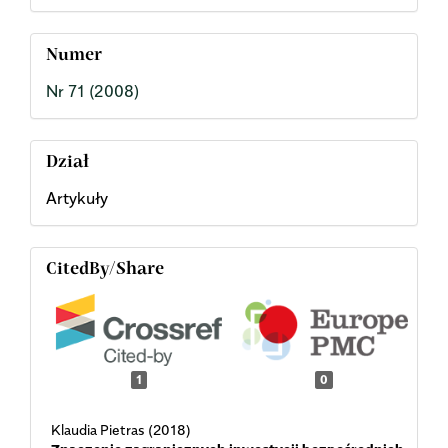
Numer
Nr 71 (2008)
Dział
Artykuły
CitedBy/Share
1
0
Klaudia Pietras (2018)