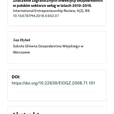
Znaczenie zagranicznych inwestycji bezpośrednich
w polskim sektorze usług w latach 2010-2015.
International Entrepreneurship Review,
4
(2),
89.
10.15678/PM.2018.0402.07
Main
Jan Hybel
Szkoła Główna Gospodarstwa Wiejskiego w
Article
Warszawie
Content
DOI:
https://doi.org/10.22630/EIOGZ.2008.71.101