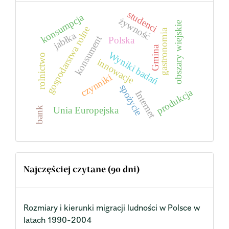
studenci
konsumpcja
żywność
obszary wiejskie
gospodarstwa rolne
gastronomia
jabłka
konsument
Polska
Gmina
Wyniki badań
rolnictwo
innowacje
czynniki
spożycie
produkcja
Internet
bank
Unia Europejska
Najczęściej czytane (90 dni)
Rozmiary i kierunki migracji ludności w Polsce w
latach 1990-2004