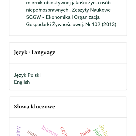
miernik obiektywnej jakości życia osób
niepełnosprawnych
,
Zeszyty Naukowe
SGGW - Ekonomika i Organizacja
Gospodarki Żywnościowej: Nr 102 (2013)
Język / Language
Język Polski
English
Słowa kluczowe
dochody
Internet
czynniki
bank
jabłka