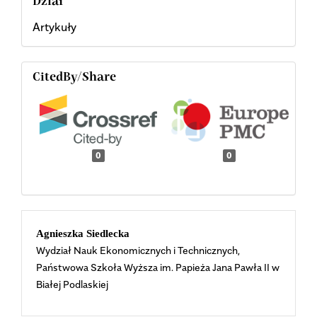
Dział
Artykuły
CitedBy/Share
0
0
Main
Agnieszka Siedlecka
Wydział Nauk Ekonomicznych i Technicznych,
Article
Państwowa Szkoła Wyższa im. Papieża Jana Pawła II w
Białej Podlaskiej
Content