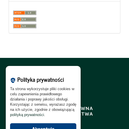
Polityka Cookies:
PL
|
EN
Polityka prywatności
policy
Polityka Prywatności:
PL
|
EN
Ta strona wykorzystuje pliki cookies w
Polityka RODO:
PL
|
EN
celu zapewnienia prawidłowego
działania i poprawy jakości obsługi.
Korzystając z serwisu, wyrażasz zgodę
na ich użycie, zgodnie z obowiązującą
polityką prywatności
.