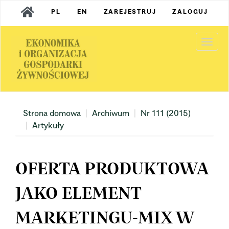
Main
PL
EN
ZAREJESTRUJ
ZALOGUJ
Navigation
Main
Content
Togg
Sidebar
navi
Strona domowa
Archiwum
Nr 111 (2015)
Artykuły
OFERTA PRODUKTOWA
JAKO ELEMENT
MARKETINGU-MIX W