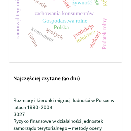
samorząd terytorialny
innowacje
żywność
zachowania konsumentów
Gospodarstwa rolne
Podatek rolny
produkcja
Polska
konsument
spożycie
rolnictwo
studenci
Gmina
Najczęściej czytane (90 dni)
Rozmiary i kierunki migracji ludności w Polsce w
latach 1990-2004
3027
Ryzyko finansowe w działalności jednostek
samorządu terytorialnego – metody oceny