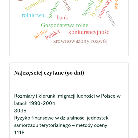
Wyniki badań
konsumpcja
innowacje
żywność
spożycie
Gmina
rolnictwo
bank
Gospodarstwa rolne
jabłka
Polska
konkurencyjność
zrównoważony rozwój
Najczęściej czytane (90 dni)
Rozmiary i kierunki migracji ludności w Polsce w
latach 1990-2004
3035
Ryzyko finansowe w działalności jednostek
samorządu terytorialnego – metody oceny
1118