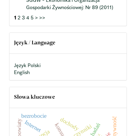
Gospodarki Żywnościowej: Nr 89 (2011)
1
2
3
4
5
>
>>
Język / Language
Język Polski
English
Słowa kluczowe
bezrobocie
dochody
efektywność
powiaty
Internet
konsument
czynniki