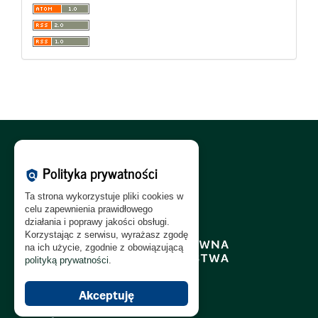
Polityka Cookies:
PL
|
EN
Polityka prywatności
policy
Polityka Prywatności:
PL
|
EN
Ta strona wykorzystuje pliki cookies w
Polityka RODO:
PL
|
EN
celu zapewnienia prawidłowego
działania i poprawy jakości obsługi.
Korzystając z serwisu, wyrażasz zgodę
na ich użycie, zgodnie z obowiązującą
polityką prywatności
.
Akceptuję