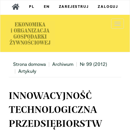
Main
PL
EN
ZAREJESTRUJ
ZALOGUJ
Navigation
Main
Content
Togg
Sidebar
navi
Strona domowa
Archiwum
Nr 99 (2012)
Artykuły
INNOWACYJNOŚĆ
TECHNOLOGICZNA
PRZEDSIĘBIORSTW