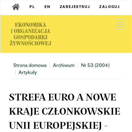
Main
PL
EN
ZAREJESTRUJ
ZALOGUJ
Navigation
Main
Content
Togg
Sidebar
navi
Strona domowa
Archiwum
Nr 53 (2004)
Artykuły
STREFA EURO A NOWE
KRAJE CZŁONKOWSKIE
UNII EUROPEJSKIEJ -