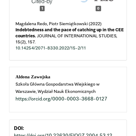
1
0
Magdalena Redo, Piotr Siemiątkowski (2022)
Indebtedness and the pace of catching up in the CEE
countries.
JOURNAL OF INTERNATIONAL STUDIES,
15
(2),
157.
10.14254/2071-8330.2022/15-2/11
Main
Aldona Zawojska
Szkoła Główna Gospodarstwa Wiejskiego w
Article
Warszawie, Wydział Nauk Ekonomicznych
https://orcid.org/0000-0003-3668-0127
Content
DOI:
https://doi.org/10.22630/EIOGZ.2004.53.12