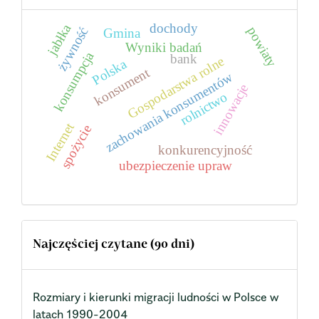
dochody
jabłka
powiaty
żywność
Gmina
Wyniki badań
konsumpcja
bank
Gospodarstwa rolne
Polska
konsument
zachowania konsumentów
innowacje
rolnictwo
Internet
spożycie
konkurencyjność
ubezpieczenie upraw
Najczęściej czytane (90 dni)
Rozmiary i kierunki migracji ludności w Polsce w
latach 1990-2004