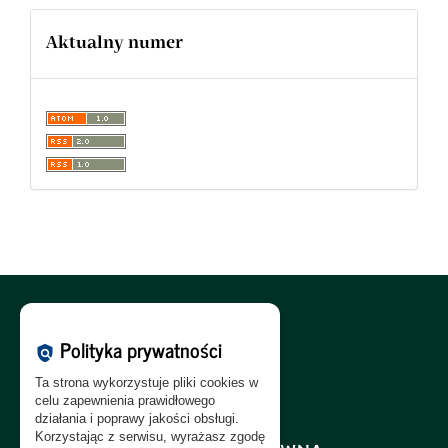
Aktualny numer
Polityka Cookies:
PL
|
EN
Polityka prywatności
policy
Polityka Prywatności:
PL
|
EN
Ta strona wykorzystuje pliki cookies w
Polityka RODO:
PL
|
EN
celu zapewnienia prawidłowego
działania i poprawy jakości obsługi.
Korzystając z serwisu, wyrażasz zgodę