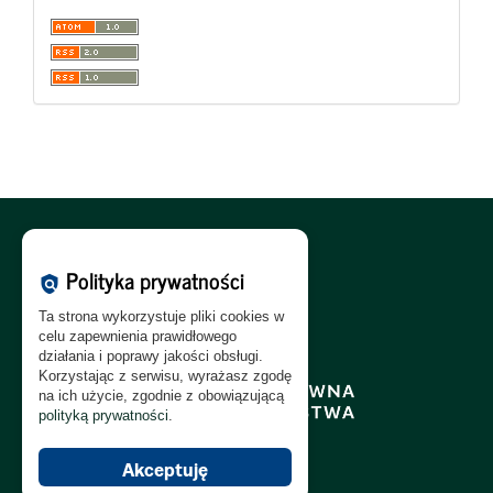
Polityka Cookies:
PL
|
EN
Polityka prywatności
policy
Polityka Prywatności:
PL
|
EN
Ta strona wykorzystuje pliki cookies w
Polityka RODO:
PL
|
EN
celu zapewnienia prawidłowego
działania i poprawy jakości obsługi.
Korzystając z serwisu, wyrażasz zgodę
na ich użycie, zgodnie z obowiązującą
polityką prywatności
.
Akceptuję