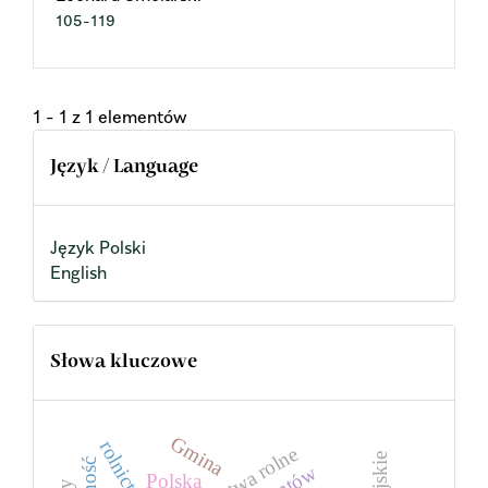
105-119
1 - 1 z 1 elementów
Język / Language
Język Polski
English
Słowa kluczowe
Gmina
rolnictwo
Polska