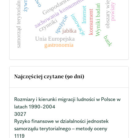
Gospodarstwa rolne
obszary wiejskie
żywność
zachowania konsumentów
samorząd terytorialny
powiaty
Wyniki badań
Internet
konsument
innowacje
spożycie
czynniki
jabłka
bank
Unia Europejska
gastronomia
Najczęściej czytane (90 dni)
Rozmiary i kierunki migracji ludności w Polsce w
latach 1990-2004
3027
Ryzyko finansowe w działalności jednostek
samorządu terytorialnego – metody oceny
1119