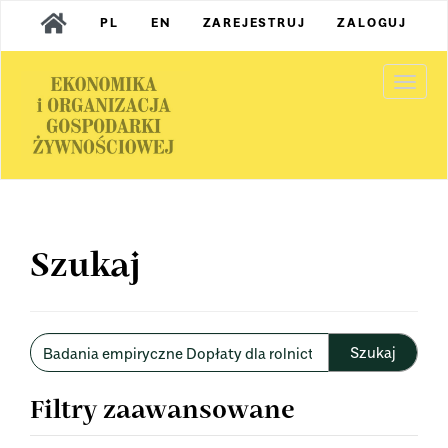
Main
PL
EN
ZAREJESTRUJ
ZALOGUJ
Navigation
Main
Content
Togg
Sidebar
navi
Szukaj
Wyszukaj
w
artykułach
Filtry zaawansowane